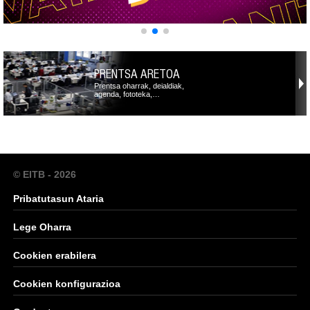
PRENTSA ARETOA
Prentsa oharrak, deialdiak,
agenda, fototeka,…
© EITB - 2026
Pribatutasun Ataria
Lege Oharra
Cookien erabilera
Cookien konfigurazioa