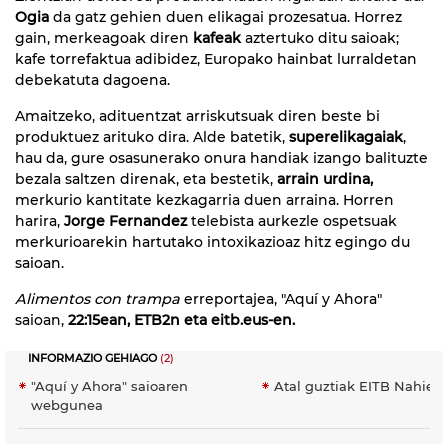
Ogia
da gatz gehien duen elikagai prozesatua. Horrez
gain, merkeagoak diren
kafeak
aztertuko ditu saioak;
kafe torrefaktua adibidez, Europako hainbat lurraldetan
debekatuta dagoena.
Amaitzeko, adituentzat arriskutsuak diren beste bi
produktuez arituko dira. Alde batetik,
superelikagaiak
,
hau da, gure osasunerako onura handiak izango balituzte
bezala saltzen direnak, eta bestetik,
arrain urdina,
merkurio kantitate kezkagarria duen arraina. Horren
harira,
Jorge Fernandez
telebista aurkezle ospetsuak
merkurioarekin hartutako intoxikazioaz hitz egingo du
saioan.
Alimentos con trampa
erreportajea, "Aquí y Ahora"
saioan,
22:15ean, ETB2n eta eitb.eus-en.
INFORMAZIO GEHIAGO
(2)
"Aquí y Ahora" saioaren
Atal guztiak EITB Nahier
webgunea