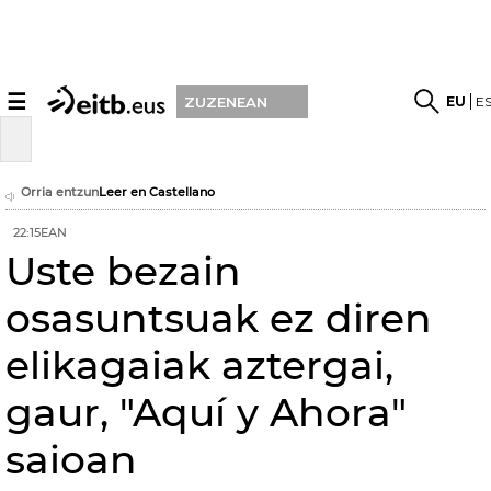
☰
EU
E
ZUZENEAN
Orria entzun
Leer en Castellano
22:15EAN
Uste bezain
osasuntsuak ez diren
elikagaiak aztergai,
gaur, "Aquí y Ahora"
saioan