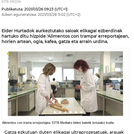
EITB MEDIA
Publikatuta:
2021/03/26
09:23
(UTC+1)
Azken eguneratzea:
2021/03/28
11:02
(UTC+2)
Eider Hurtadok aurkeztutako saioak elikagai ezberdinak
hartuko ditu hizpide 'Alimentos con trampa' erreportajean,
horien artean, ogia, kafea, gatza eta arrain urdina.
Alimentos con trama erreportajea. EITB Mediako bideo batetik lortutako irudia.
Gatza ezkutuan duten elikagai ultraprozesatuak, arauak