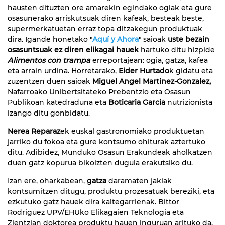
hausten dituzten ore amarekin egindako ogiak eta gure
osasunerako arriskutsuak diren kafeak, besteak beste,
supermerkatuetan erraz topa ditzakegun produktuak
dira. Igande honetako "
Aquí y Ahora
" saioak
uste bezain
osasuntsuak ez diren elikagai hauek
hartuko ditu hizpide
Alimentos con trampa
erreportajean: ogia, gatza, kafea
eta arrain urdina. Horretarako,
Eider Hurtado
k gidatu eta
zuzentzen duen saioak
Miguel Angel Martinez-Gonzalez,
Nafarroako Unibertsitateko Prebentzio eta Osasun
Publikoan katedraduna eta
Boticaria Garcia
nutrizionista
izango ditu gonbidatu.
Nerea Reparaz
ek euskal gastronomiako produktuetan
jarriko du fokoa eta gure kontsumo ohiturak aztertuko
ditu. Adibidez, Munduko Osasun Erakundeak aholkatzen
duen gatz kopurua bikoizten dugula erakutsiko du.
Izan ere, oharkabean,
gatza
daramaten jakiak
kontsumitzen ditugu, produktu prozesatuak bereziki, eta
ezkutuko gatz hauek dira kaltegarrienak. Bittor
Rodriguez UPV/EHUko Elikagaien Teknologia eta
Zientzian doktorea produktu hauen inguruan arituko da.