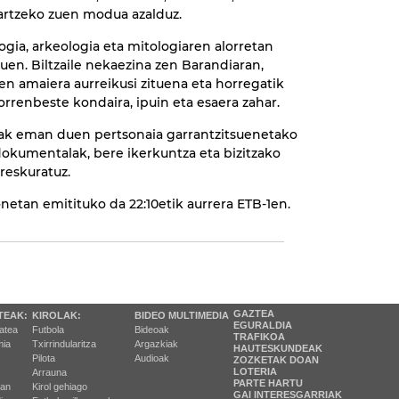
ztartzeko zuen modua azalduz.
gia, arkeologia eta mitologiaren alorretan
tuen. Biltzaile nekaezina zen Barandiaran,
en amaiera aurreikusi zituena eta horregatik
rrenbeste kondaira, ipuin eta esaera zahar.
iak eman duen pertsonaia garrantzitsuenetako
dokumentalak, bere ikerkuntza eta bizitzako
eskuratuz.
netan emitituko da 22:10etik aurrera ETB-1en.
GAZTEA
TEAK:
KIROLAK:
BIDEO MULTIMEDIA
EGURALDIA
tatea
Futbola
Bideoak
TRAFIKOA
ia
Txirrindularitza
Argazkiak
HAUTESKUNDEAK
Pilota
Audioak
ZOZKETAK DOAN
LOTERIA
Arrauna
PARTE HARTU
ran
Kirol gehiago
GAI INTERESGARRIAK