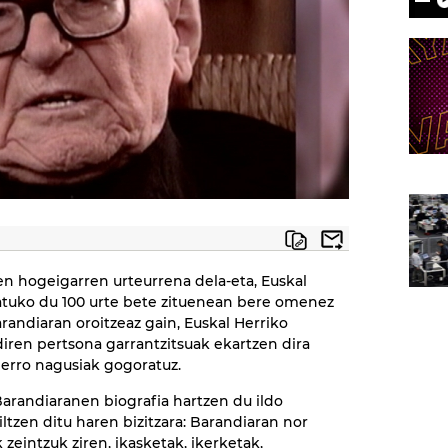
n hogeigarren urteurrena dela-eta, Euskal
ratuko du 100 urte bete zituenean bere omenez
andiaran oroitzeaz gain, Euskal Herriko
 diren pertsona garrantzitsuak ekartzen dira
lerro nagusiak gogoratuz.
arandiaranen biografia hartzen du ildo
ltzen ditu haren bizitzara: Barandiaran nor
zeintzuk ziren, ikasketak, ikerketak,