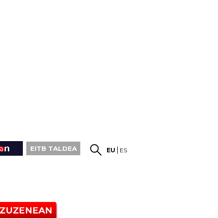
EITB TALDEA
EU
ES