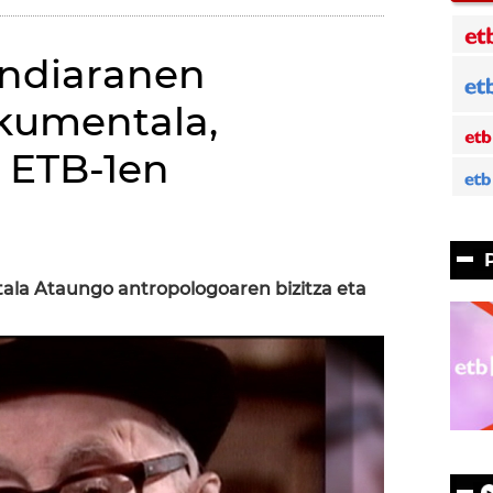
andiaranen
kumentala,
 ETB-1en
ala Ataungo antropologoaren bizitza eta