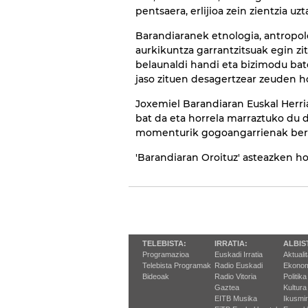
pentsaera, erlijioa zein zientzia u
Barandiaranek etnologia, antropolo
aurkikuntza garrantzitsuak egin zi
belaunaldi handi eta bizimodu bat
jaso zituen desagertzear zeuden ho
Joxemiel Barandiaran Euskal Herr
bat da eta horrela marraztuko du 
momenturik gogoangarrienak berr
'Barandiaran Oroituz' asteazken ho
TELEBISTA:
IRRATIA:
ALBIS
Programazioa
Euskadi Irratia
Aktuali
Telebista Programak
Radio Euskadi
Ekonom
Bideoak
Radio Vitoria
Politika
Gaztea
Kultura
EITB Musika
Ikusmi