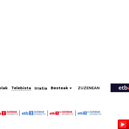
ZUZENEAN
Telebista
Besteak
olak
Irratia