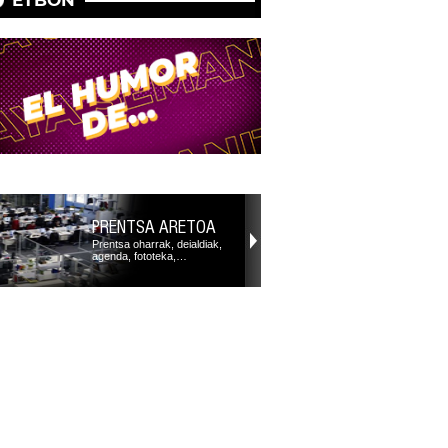
PRENTSA ARETOA
Prentsa oharrak, deialdiak,
agenda, fototeka,…