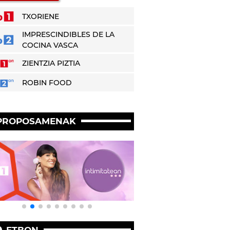
TXORIENE
IMPRESCINDIBLES DE LA
COCINA VASCA
ZIENTZIA PIZTIA
ROBIN FOOD
PROPOSAMENAK
ETBON