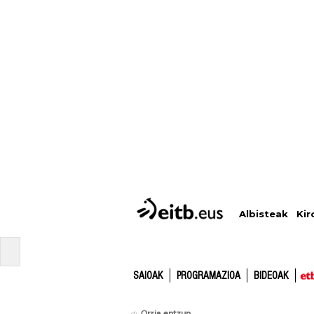
Albisteak
Kir
SAIOAK
PROGRAMAZIOA
BIDEOAK
Orria entzun