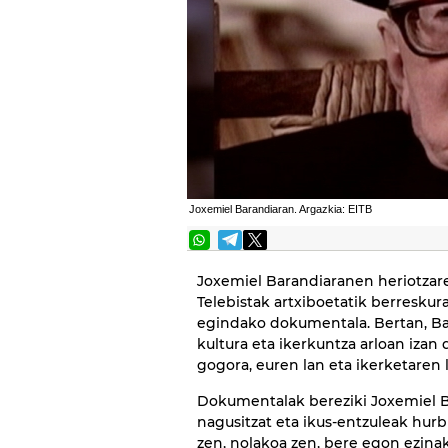
Joxemiel Barandiaran. Argazkia: EITB
Joxemiel Barandiaranen heriotzare
Telebistak artxiboetatik berresku
egindako dokumentala. Bertan, Bar
kultura eta ikerkuntza arloan izan
gogora, euren lan eta ikerketaren 
Dokumentalak bereziki Joxemiel B
nagusitzat eta ikus-entzuleak hurbi
zen, nolakoa zen, bere egon ezinak 