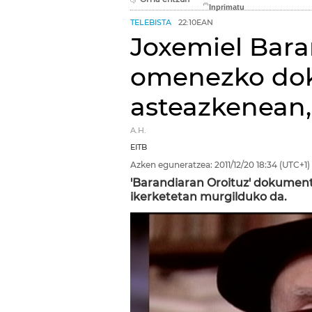
TELEBISTA
22:10EAN
Joxemiel Bar
omenezko do
asteazkenean,
A.H.
EITB
Azken eguneratzea:
2011/12/20
18:34
(UTC+1)
'Barandiaran Oroituz' dokument
ikerketetan murgilduko da.