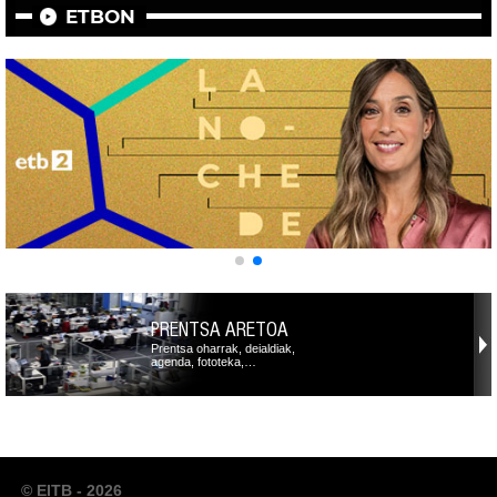
ETBON
PRENTSA ARETOA
Prentsa oharrak, deialdiak,
agenda, fototeka,…
© EITB - 2026