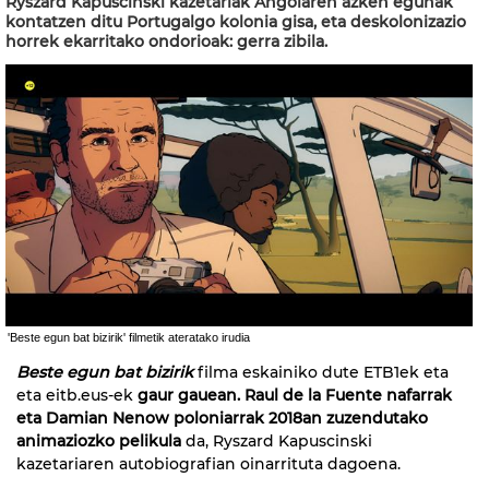
Ryszard Kapuscinski kazetariak Angolaren azken egunak
kontatzen ditu Portugalgo kolonia gisa, eta deskolonizazio
horrek ekarritako ondorioak: gerra zibila.
'Beste egun bat bizirik' filmetik ateratako irudia
Beste egun bat bizirik
filma eskainiko dute ETB1ek eta
eta eitb.eus-ek
gaur gauean.
Raul de la Fuente nafarrak
eta Damian Nenow poloniarrak 2018an zuzendutako
animaziozko pelikula
da, Ryszard Kapuscinski
kazetariaren autobiografian oinarrituta dagoena.