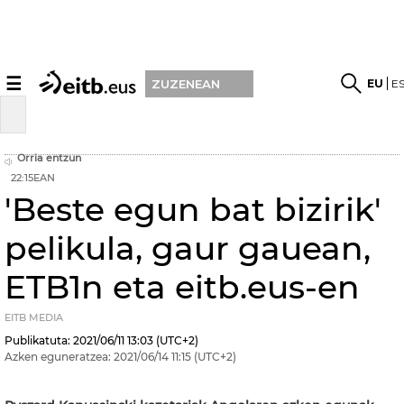
☰
EU
E
ZUZENEAN
Orria entzun
22:15EAN
'Beste egun bat bizirik'
pelikula, gaur gauean,
ETB1n eta eitb.eus-en
EITB MEDIA
Publikatuta:
2021/06/11
13:03
(UTC+2)
Azken eguneratzea:
2021/06/14
11:15
(UTC+2)