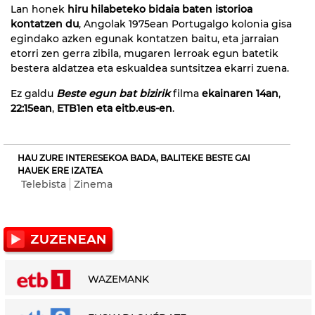
Lan honek
hiru hilabeteko bidaia baten istorioa
kontatzen du
, Angolak 1975ean Portugalgo kolonia gisa
egindako azken egunak kontatzen baitu, eta jarraian
etorri zen gerra zibila, mugaren lerroak egun batetik
bestera aldatzea eta eskualdea suntsitzea ekarri zuena.
Ez galdu
Beste egun bat bizirik
filma
ekainaren 14an
,
22:15ean
,
ETB1en eta eitb.eus-en
.
HAU ZURE INTERESEKOA BADA, BALITEKE BESTE GAI
HAUEK ERE IZATEA
Telebista
Zinema
WAZEMANK