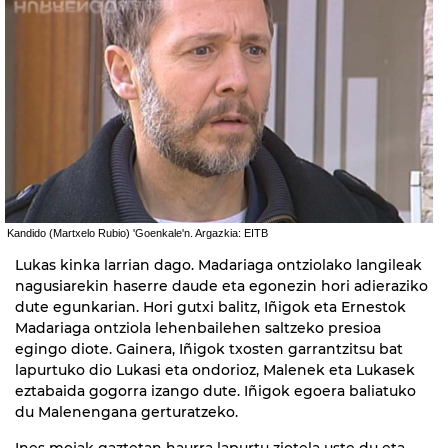
Kandido (Martxelo Rubio) 'Goenkale'n. Argazkia: EITB
Lukas kinka larrian dago. Madariaga ontziolako langileak
nagusiarekin haserre daude eta egonezin hori adieraziko
dute egunkarian. Hori gutxi balitz, Iñigok eta Ernestok
Madariaga ontziola lehenbailehen saltzeko presioa
egingo diote. Gainera, Iñigok txosten garrantzitsu bat
lapurtuko dio Lukasi eta ondorioz, Malenek eta Lukasek
eztabaida gogorra izango dute. Iñigok egoera baliatuko
du Malenengana gerturatzeko.
Ines mojak gaztetan haurra lapurtu ziotela uste du eta