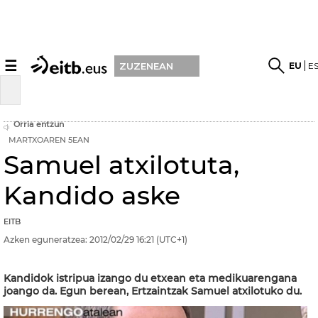
☰
EU
E
ZUZENEAN
Orria entzun
MARTXOAREN 5EAN
Samuel atxilotuta,
Kandido aske
EITB
Azken eguneratzea:
2012/02/29
16:21
(UTC+1)
Kandidok istripua izango du etxean eta medikuarengana
joango da. Egun berean, Ertzaintzak Samuel atxilotuko du.