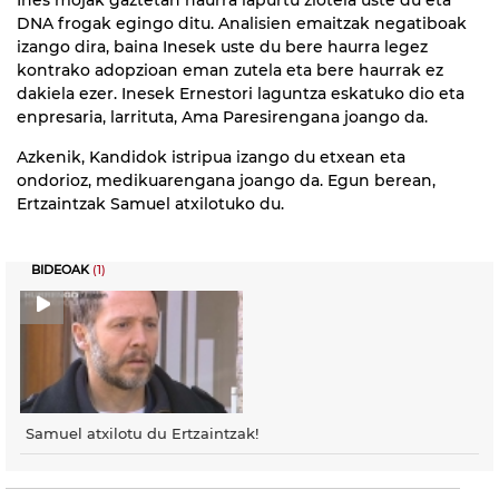
DNA frogak egingo ditu. Analisien emaitzak negatiboak
izango dira, baina Inesek uste du bere haurra legez
kontrako adopzioan eman zutela eta bere haurrak ez
dakiela ezer. Inesek Ernestori laguntza eskatuko dio eta
enpresaria, larrituta, Ama Paresirengana joango da.
Azkenik, Kandidok istripua izango du etxean eta
ondorioz, medikuarengana joango da. Egun berean,
Ertzaintzak Samuel atxilotuko du.
BIDEOAK
(1)
Samuel atxilotu du Ertzaintzak!