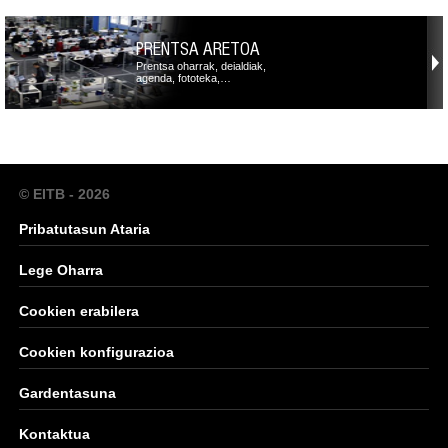
PRENTSA ARETOA
Prentsa oharrak, deialdiak,
agenda, fototeka,…
© EITB - 2026
Pribatutasun Ataria
Lege Oharra
Cookien erabilera
Cookien konfigurazioa
Gardentasuna
Kontaktua