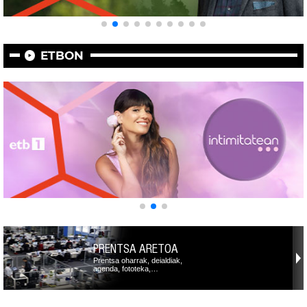
ETBON
PRENTSA ARETOA
Prentsa oharrak, deialdiak,
agenda, fototeka,…