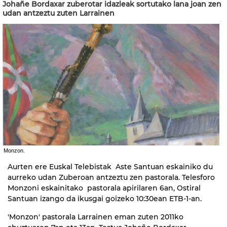
Johañe Bordaxar zuberotar idazleak sortutako lana joan zen
udan antzeztu zuten Larrainen
Monzon.
Aurten ere Euskal Telebistak Aste Santuan eskainiko du
aurreko udan Zuberoan antzeztu zen pastorala. Telesforo
Monzoni eskainitako pastorala apirilaren 6an, Ostiral
Santuan izango da ikusgai goizeko 10:30ean ETB-1-an.
'Monzon' pastorala Larrainen eman zuten 2011ko