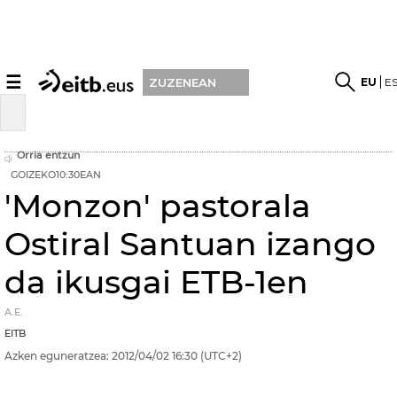
☰
EU
E
ZUZENEAN
Orria entzun
GOIZEKO10:30EAN
'Monzon' pastorala
Ostiral Santuan izango
da ikusgai ETB-1en
A.E.
EITB
Azken eguneratzea:
2012/04/02
16:30
(UTC+2)