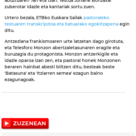
abuztuaren 7an eta 13an. Testua Johañe Bordaxar
zuberotar idazle eta kantariak sortu zuen.
Urtero bezala, ETBko Euskara Sailak
pastoraleko
testuaren transkripzioa eta batuarako egokitzapena
egin
ditu.
Antzezlana frankismoaren urte latzetan dago girotuta,
eta Telesforo Monzon abertzaletasunaren eragile eta
buruzagia du protagonista. Monzon antzerkigile eta
idazle oparoa izan zen, eta pastoral honek Monzonen
beraren hainbat abesti biltzen ditu, besteak beste
'Batasuna' eta 'Itziarren semea' ezagun baino
ezagunagoak.