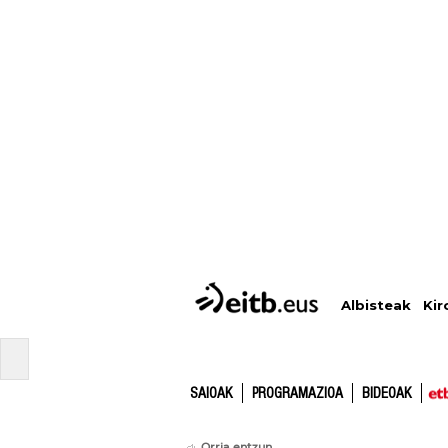
Albisteak
Kir
SAIOAK
PROGRAMAZIOA
BIDEOAK
Orria entzun