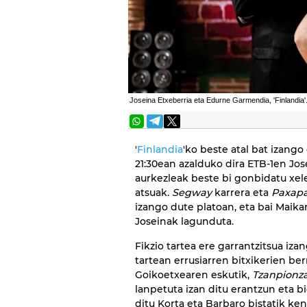
Joseina Etxeberria eta Edurne Garmendia, 'Finlandia'
'
Finlandia
'ko beste atal bat izang
21:30ean azalduko dira ETB-1en Jo
aurkezleak beste bi gonbidatu xel
atsuak.
Segway
karrera eta
Paxapa
izango dute platoan, eta bai Maika
Joseinak lagunduta.
Fikzio tartea ere garrantzitsua iz
tartean errusiarren bitxikerien be
Goikoetxearen eskutik,
Tzanpionz
lanpetuta izan ditu erantzun eta b
ditu Korta eta Barbaro bistatik ke