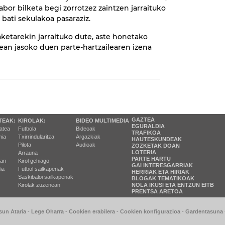
abor bilketa begi zorrotzez zaintzen jarraituko
bati sekulakoa pasaraziz.
hiaketarekin jarraituko dute, aste honetako
ean jasoko duen parte-hartzailearen izena
GAZTEA
TEAK:
KIROLAK:
BIDEO MULTIMEDIA
EGURALDIA
tatea
Futbola
Bideoak
TRAFIKOA
ia
Txirrindularitza
Argazkiak
HAUTESKUNDEAK
Pilota
Audioak
ZOZKETAK DOAN
LOTERIA
Arrauna
PARTE HARTU
ran
Kirol gehiago
GAI INTERESGARRIAK
ia
Futbol sailkapenak
HERRIAK ETA HIRIAK
Saskibaloi sailkapenak
BLOGAK TEMATIKOAK
Kirolak zuzenean
NOLA IKUSI ETA ENTZUN EITB
PRENTSA ARETOA
sun Ataria
-
Lege Oharra
-
Cookien erabilera
-
Cookien konfigurazioa
-
Gardentasuna