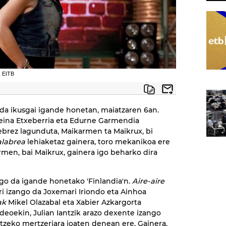
. EITB
o da ikusgai igande honetan, maiatzaren 6an.
seina Etxeberria eta Edurne Garmendia
ebrez lagunduta, Maikarmen ta Maikrux, bi
labrea
lehiaketaz gainera, toro mekanikoa ere
rmen, bai Maikrux, gainera igo beharko dira
ango da igande honetako 'Finlandia'n.
Aire-aire
rri izango da Joxemari Iriondo eta Ainhoa
ak
Mikel Olazabal eta Xabier Azkargorta
ideoekin, Julian Iantzik arazo dexente izango
ntzeko mertzeriara joaten denean ere. Gainera,