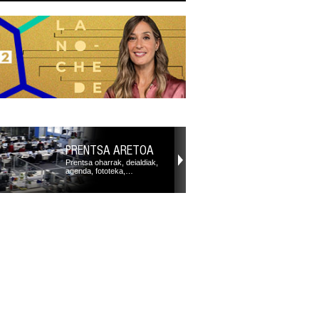
PRENTSA ARETOA
Prentsa oharrak, deialdiak,
agenda, fototeka,…