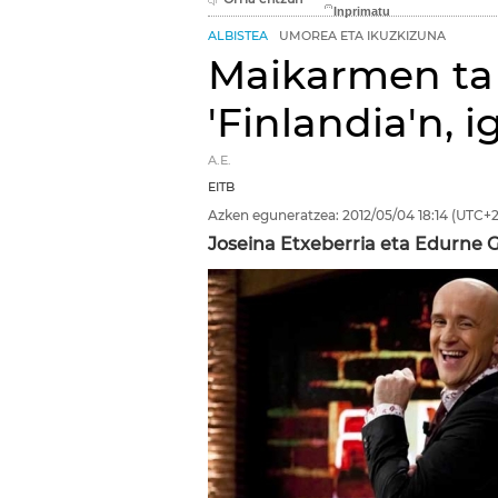
ALBISTEA
UMOREA ETA IKUZKIZUNA
Maikarmen ta 
'Finlandia'n, 
A.E.
EITB
Azken eguneratzea:
2012/05/04
18:14
(UTC+2
Joseina Etxeberria eta Edurne 