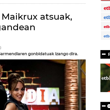
Maikrux atsuak,
igandean
)
Garmendiaren gonbidatuak izango dira.