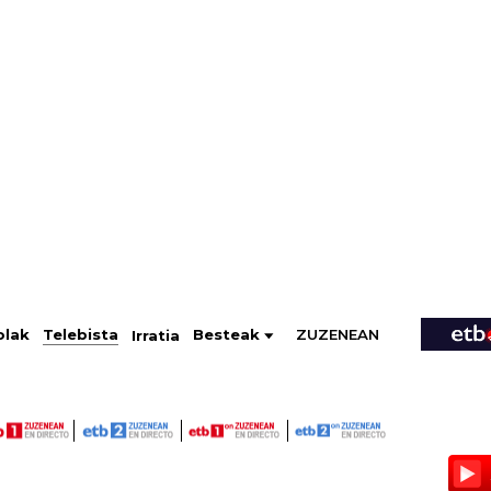
ZUZENEAN
Telebista
Besteak
olak
Irratia