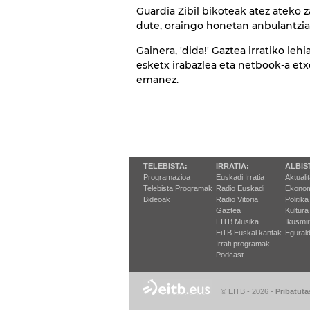
Guardia Zibil bikoteak atez ateko z
dute, oraingo honetan anbulantzia 
Gainera, 'dida!' Gaztea irratiko le
esketx irabazlea eta netbook-a etx
emanez.
TELEBISTA:
IRRATIA:
ALBIS
Programazioa
Euskadi Irratia
Aktuali
Telebista Programak
Radio Euskadi
Ekonom
Bideoak
Radio Vitoria
Politika
Gaztea
Kultura
EITB Musika
Ikusmi
EiTB Euskal kantak
Egurald
Irrati programak
Podcast
© EITB - 2026
-
Pribatuta