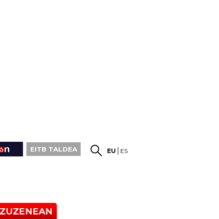
EITB TALDEA
EU
ES