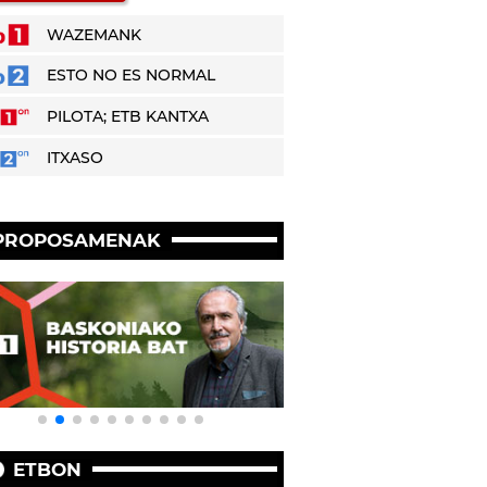
WAZEMANK
ESTO NO ES NORMAL
PILOTA; ETB KANTXA
ITXASO
PROPOSAMENAK
ETBON