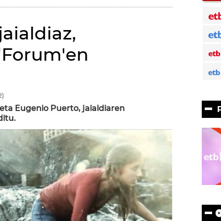
aialdiaz,
'Forum'en
2)
eta Eugenio Puerto, jaialdiaren
itu.