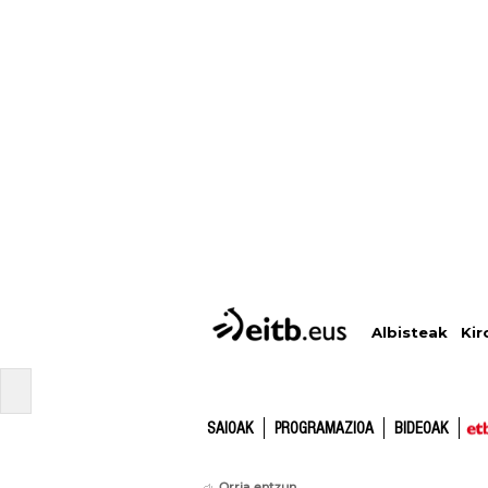
Albisteak
Kir
SAIOAK
PROGRAMAZIOA
BIDEOAK
Orria entzun