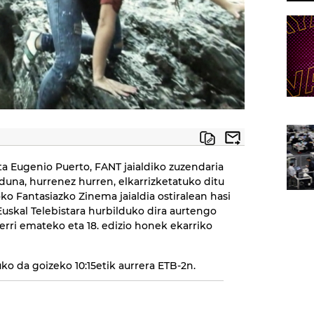
a Eugenio Puerto, FANT jaialdiko zuzendaria
duna, hurrenez hurren, elkarrizketatuko ditu
boko Fantasiazko Zinema jaialdia ostiralean hasi
uskal Telebistara hurbilduko dira aurtengo
ri emateko eta 18. edizio honek ekarriko
o da goizeko 10:15etik aurrera ETB-2n.