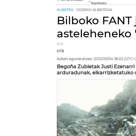
ALBISTEA
GOIZEKO ALBISTEGIA
Bilboko FANT j
asteleheneko 
A.H.
EITB
Azken eguneratzea:
2012/05/04
18:02
(UTC+
Begoña Zubietak Justi Ezenarri 
arduradunak, elkarrizketatuko d