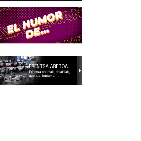
PRENTSA ARETOA
Prentsa oharrak, deialdiak,
agenda, fototeka,…