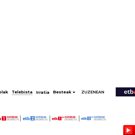
ZUZENEAN
Telebista
Besteak
olak
Irratia