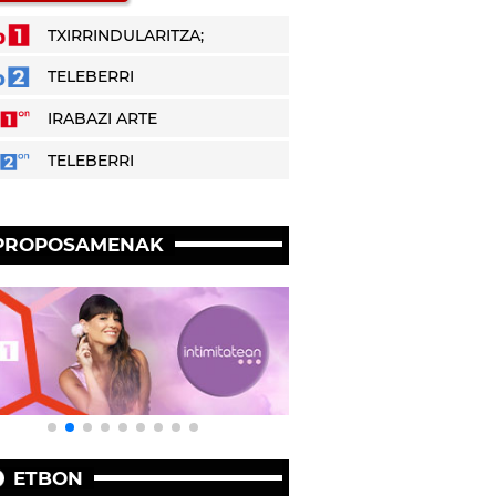
TXIRRINDULARITZA;
TELEBERRI
IRABAZI ARTE
TELEBERRI
PROPOSAMENAK
ETBON