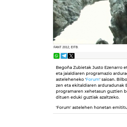
FANT 2012, EITB.
Begoña Zubietak Justo Ezenarro et
eta jaialdiaren programazio ardura
asteleheneko '
Forum
' saioan. Bil
zen eta ekitaldiaren arduradunak E
programaren xehetasun guztien ber
dituen eduki guztiak azaltzeko.
'Forum' astelehen honetan emitituk