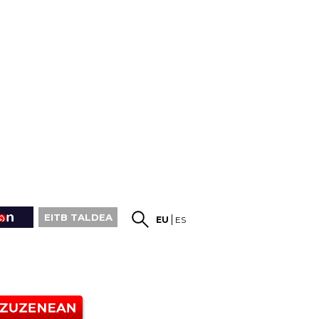
EITB TALDEA
EU
ES