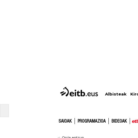
Albisteak
Kir
SAIOAK
PROGRAMAZIOA
BIDEOAK
Orria entzun