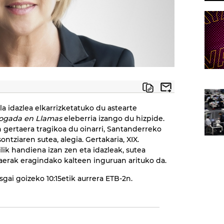
a idazlea elkarrizketatuko du astearte
gada en Llamas
eleberria izango du hizpide.
n gertaera tragikoa du oinarri, Santanderreko
tziaren sutea, alegia. Gertakaria, XIX.
ik handiena izan zen eta idazleak, sutea
taerak eragindako kalteen inguruan arituko da.
sgai goizeko 10:15etik aurrera ETB-2n.