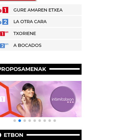
GURE AMAREN ETXEA
LA OTRA CARA
TXORIENE
A BOCADOS
PROPOSAMENAK
ETBON