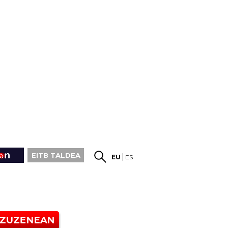
EITB TALDEA
EU
ES