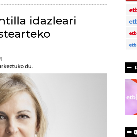
tilla idazleari
astearteko
)
urkeztuko du.