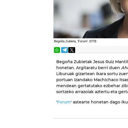
Begoña Zubieta, 'Forum'. EITB
Begoña Zubietak Jesus Ruiz Mantill
honetan. Argitaratu berri duen
Aho
Liburuak gizartean ikara sortu zue
portuan izandako Machichaco itsason
mendean gertatutako ezbehar zibil
sortzeko arrazoiak aztertu eta ger
'
Forum
' astearte honetan dago iku