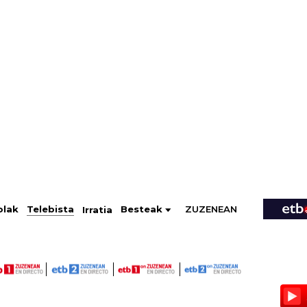
ZUZENEAN
Telebista
Besteak
olak
Irratia