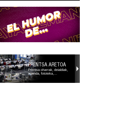
PRENTSA ARETOA
Prentsa oharrak, deialdiak,
agenda, fototeka,…