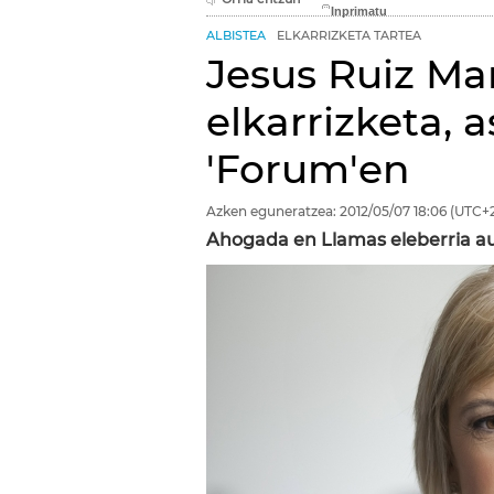
ALBISTEA
ELKARRIZKETA TARTEA
Jesus Ruiz Man
elkarrizketa, 
'Forum'en
Azken eguneratzea:
2012/05/07
18:06
(UTC+2
Ahogada en Llamas eleberria a