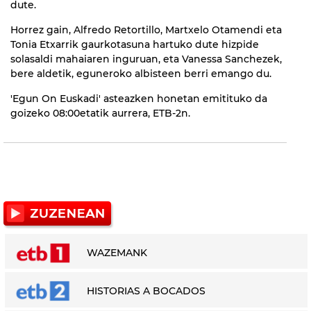
dute.
Horrez gain, Alfredo Retortillo, Martxelo Otamendi eta
Tonia Etxarrik gaurkotasuna hartuko dute hizpide
solasaldi mahaiaren inguruan, eta Vanessa Sanchezek,
bere aldetik, eguneroko albisteen berri emango du.
'Egun On Euskadi' asteazken honetan emitituko da
goizeko 08:00etatik aurrera, ETB-2n.
WAZEMANK
HISTORIAS A BOCADOS