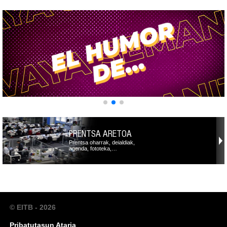
PRENTSA ARETOA
Prentsa oharrak, deialdiak,
agenda, fototeka,…
© EITB - 2026
Pribatutasun Ataria