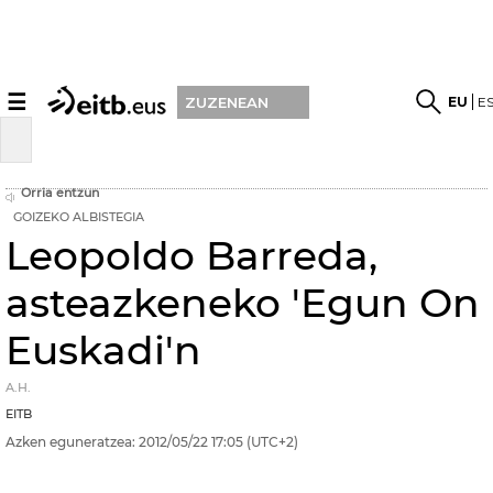
☰
EU
E
ZUZENEAN
Orria entzun
GOIZEKO ALBISTEGIA
Leopoldo Barreda,
asteazkeneko 'Egun On
Euskadi'n
A.H.
EITB
Azken eguneratzea:
2012/05/22
17:05
(UTC+2)