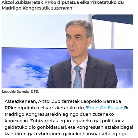
Aitzol Zubizarretak PPko diputatua elkarrizketatuko du
Madrilgo Kongresutik zuzenean.
Leopoldo Barreda, EITB.
Asteazkenean, Aitzol Zubizarretak Leopoldo Barreda
PPko diputatua elkarrizketatuko du, '
Egun On Euskadi
'k
Madrilgo Kongresuarekin egingo duen zuzeneko
konexioan. Zubizarretak egun-eguneko gai politikoez
galdetuko dio gonbidatuari, eta Kongresuan eztabaidagai
izan diren gai ezberdinen gaineko hausnarketa egingo