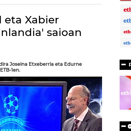
 eta Xabier
inlandia' saioan
)
dira Joseina Etxeberria eta Edurne
ETB-1en.