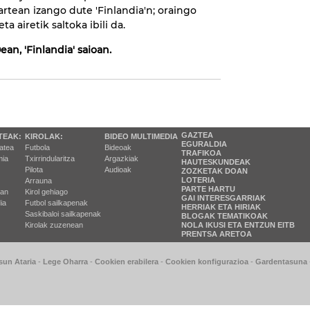
tartean izango dute 'Finlandia'n; oraingo
a airetik saltoka ibili da.
ean, 'Finlandia' saioan.
GAZTEA
TEAK:
KIROLAK:
BIDEO MULTIMEDIA
EGURALDIA
tatea
Futbola
Bideoak
TRAFIKOA
ia
Txirrindularitza
Argazkiak
HAUTESKUNDEAK
Pilota
Audioak
ZOZKETAK DOAN
LOTERIA
Arrauna
PARTE HARTU
ran
Kirol gehiago
GAI INTERESGARRIAK
ia
Futbol sailkapenak
HERRIAK ETA HIRIAK
Saskibaloi sailkapenak
BLOGAK TEMATIKOAK
Kirolak zuzenean
NOLA IKUSI ETA ENTZUN EITB
PRENTSA ARETOA
sun Ataria
-
Lege Oharra
-
Cookien erabilera
-
Cookien konfigurazioa
-
Gardentasuna