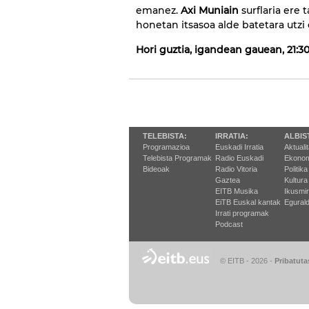
emanez.
Axi Muniain
surflaria ere 
honetan itsasoa alde batetara utzi et
Hori guztia, igandean gauean, 21:30
TELEBISTA:
IRRATIA:
ALBIS
Programazioa
Euskadi Irratia
Aktuali
Telebista Programak
Radio Euskadi
Ekonom
Bideoak
Radio Vitoria
Politika
Gaztea
Kultura
EITB Musika
Ikusmi
EiTB Euskal kantak
Egurald
Irrati programak
Podcast
© EITB - 2026
-
Pribatuta