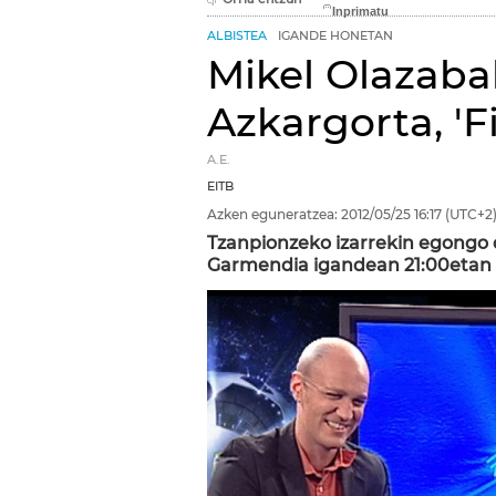
ALBISTEA
IGANDE HONETAN
Mikel Olazabal
Azkargorta, 'F
A.E.
EITB
Azken eguneratzea:
2012/05/25
16:17
(UTC+2
Tzanpionzeko izarrekin egongo 
Garmendia igandean 21:00etan 