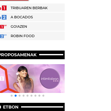
TRIBUAREN BERBAK
A BOCADOS
GO!AZEN
ROBIN FOOD
PROPOSAMENAK
ETBON