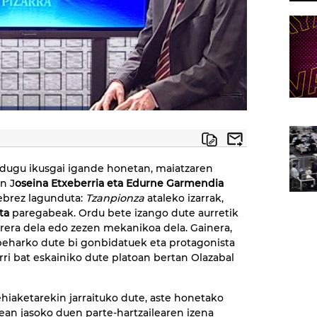
o dugu ikusgai igande honetan, maiatzaren
n J
oseina Etxeberria eta Edurne Garmendia
ebrez lagunduta:
Tzanpionza
ataleko izarrak,
ta
paregabeak. Ordu bete izango dute aurretik
rera dela edo zezen mekanikoa dela. Gainera,
beharko dute bi gonbidatuek eta protagonista
rri bat eskainiko dute platoan bertan Olazabal
lehiaketarekin jarraituko dute, aste honetako
ean jasoko duen parte-hartzailearen izena