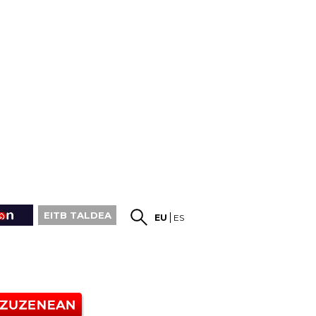
EITB TALDEA
EU
ES