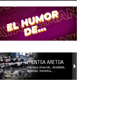
PRENTSA ARETOA
Prentsa oharrak, deialdiak,
agenda, fototeka,…