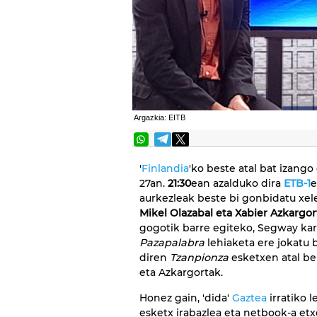
Argazkia: EITB
'
Finlandia
'ko beste atal bat izang
27an.
21:30
ean azalduko dira
ETB-1
e
aurkezleak beste bi gonbidatu xel
Mikel Olazabal eta Xabier Azkargor
gogotik barre egiteko, Segway kar
Pazapalabra
lehiaketa ere jokatu 
diren
Tzanpionza
esketxen atal be
eta Azkargortak.
Honez gain, 'dida'
Gaztea
irratiko 
esketx irabazlea eta netbook-a etx