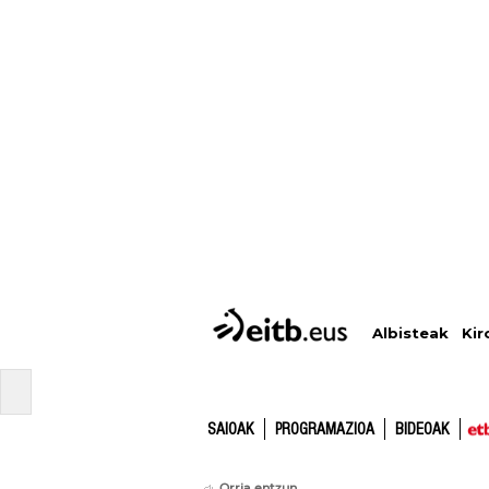
Albisteak
Kir
SAIOAK
PROGRAMAZIOA
BIDEOAK
Orria entzun