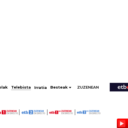
ZUZENEAN
Telebista
Besteak
olak
Irratia