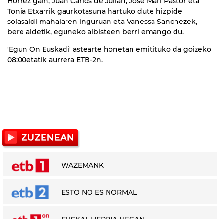
Horrez gain, Juan Carlos de Julian, Jose Mari Pastor eta
Tonia Etxarrik gaurkotasuna hartuko dute hizpide
solasaldi mahaiaren inguruan eta Vanessa Sanchezek,
bere aldetik, eguneko albisteen berri emango du.
'Egun On Euskadi' astearte honetan emitituko da goizeko
08:00etatik aurrera ETB-2n.
WAZEMANK
ESTO NO ES NORMAL