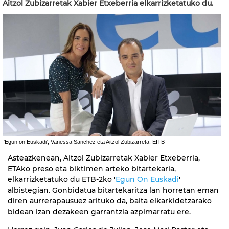
Aitzol Zubizarretak Xabier Etxeberria elkarrizketatuko du.
'Egun on Euskadi', Vanessa Sanchez eta Aitzol Zubizarreta. EITB
Asteazkenean, Aitzol Zubizarretak Xabier Etxeberria,
ETAko preso eta biktimen arteko bitartekaria,
elkarrizketatuko du ETB-2ko '
Egun On Euskadi
'
albistegian. Gonbidatua bitartekaritza lan horretan eman
diren aurrerapausuez arituko da, baita elkarkidetzarako
bidean izan dezakeen garrantzia azpimarratu ere.