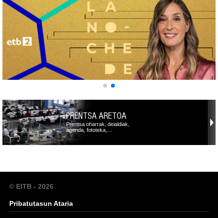
PRENTSA ARETOA
Prentsa oharrak, deialdiak,
agenda, fototeka,…
© EITB - 2026
Pribatutasun Ataria