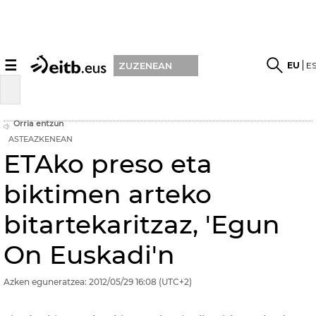
☰
EU
E
ZUZENEAN
Orria entzun
ASTEAZKENEAN
ETAko preso eta
biktimen arteko
bitartekaritzaz, 'Egun
On Euskadi'n
Azken eguneratzea:
2012/05/29
16:08
(UTC+2)