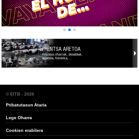
PRENTSA ARETOA
Prentsa oharrak, deialdiak,
agenda, fototeka,…
© EITB - 2026
Pribatutasun Ataria
Lege Oharra
Cookien erabilera