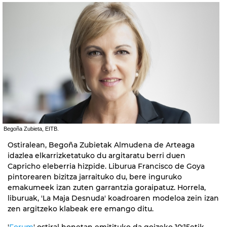
Begoña Zubieta, EITB.
Ostiralean, Begoña Zubietak Almudena de Arteaga
idazlea elkarrizketatuko du argitaratu berri duen
Capricho eleberria hizpide. Liburua Francisco de Goya
pintorearen bizitza jarraituko du, bere inguruko
emakumeek izan zuten garrantzia goraipatuz. Horrela,
liburuak, 'La Maja Desnuda' koadroaren modeloa zein izan
zen argitzeko klabeak ere emango ditu.
'
Forum
' ostiral honetan emitituko da goizeko 10:15etik