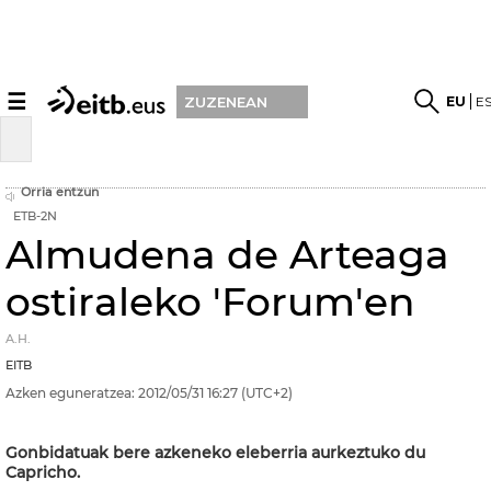
☰
EU
E
ZUZENEAN
Orria entzun
ETB-2N
Almudena de Arteaga
ostiraleko 'Forum'en
A.H.
EITB
Azken eguneratzea:
2012/05/31
16:27
(UTC+2)
Gonbidatuak bere azkeneko eleberria aurkeztuko du
Capricho.