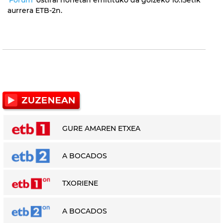
aurrera ETB-2n.
GURE AMAREN ETXEA
A BOCADOS
TXORIENE
A BOCADOS