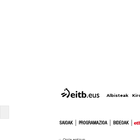
Albisteak
Kir
SAIOAK
PROGRAMAZIOA
BIDEOAK
Orria entzun