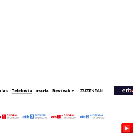
ZUZENEAN
Telebista
Besteak
olak
Irratia