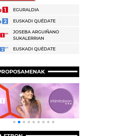
EGURALDIA
EUSKADI QUÉDATE
JOSEBA ARGUIÑANO
SUKALERRIAN
EUSKADI QUÉDATE
PROPOSAMENAK
ETBON