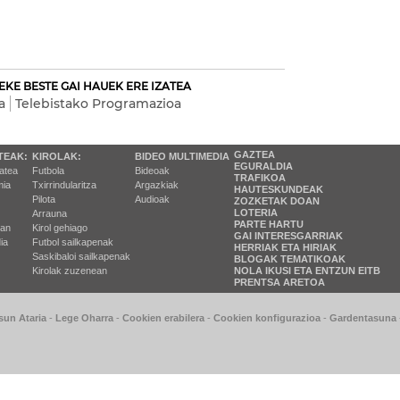
EKE BESTE GAI HAUEK ERE IZATEA
a
Telebistako Programazioa
GAZTEA
TEAK:
KIROLAK:
BIDEO MULTIMEDIA
EGURALDIA
tatea
Futbola
Bideoak
TRAFIKOA
ia
Txirrindularitza
Argazkiak
HAUTESKUNDEAK
Pilota
Audioak
ZOZKETAK DOAN
LOTERIA
Arrauna
PARTE HARTU
ran
Kirol gehiago
GAI INTERESGARRIAK
ia
Futbol sailkapenak
HERRIAK ETA HIRIAK
Saskibaloi sailkapenak
BLOGAK TEMATIKOAK
Kirolak zuzenean
NOLA IKUSI ETA ENTZUN EITB
PRENTSA ARETOA
sun Ataria
-
Lege Oharra
-
Cookien erabilera
-
Cookien konfigurazioa
-
Gardentasuna