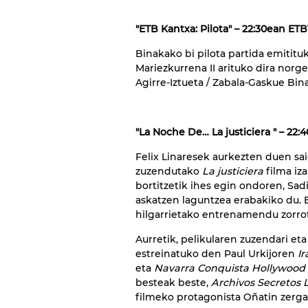
"ETB Kantxa: Pilota" – 22:30ean ETB
Binakako bi pilota partida emitituko
Mariezkurrena II arituko dira norg
Agirre-Iztueta / Zabala-Gaskue Bi
"La Noche De… La justiciera " – 22
Felix Linaresek aurkezten duen sa
zuzendutako
La justiciera
filma iz
bortitzetik ihes egin ondoren, S
askatzen laguntzea erabakiko du. B
hilgarrietako entrenamendu zorro
Aurretik, pelikularen zuzendari eta
estreinatuko den Paul Urkijoren
Ir
eta
Navarra Conquista Hollywood
besteak beste,
Archivos Secretos
filmeko protagonista Oñatin zergat