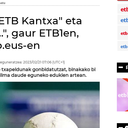
"ETB Kantxa" eta
.", gaur ETB1en,
b.eus-en
eguneratzea:
2023/02/21
07:06
(UTC+1)
o txapeldunak gonbidatutzat, binakako bi
a' filma daude eguneko edukien artean.