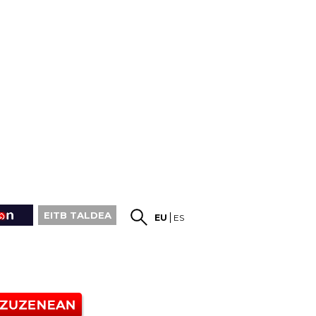
EITB TALDEA
EU
ES