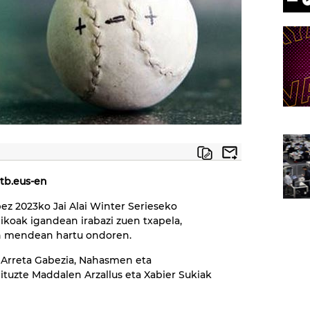
itb.eus-en
z 2023ko Jai Alai Winter Serieseko
ikoak igandean irabazi zuen txapela,
an mendean hartu ondoren.
 Arreta Gabezia, Nahasmen eta
ituzte Maddalen Arzallus eta Xabier Sukiak