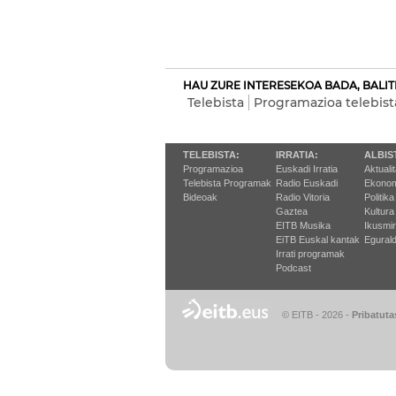
HAU ZURE INTERESEKOA BADA, BALIT
Telebista
Programazioa telebist
TELEBISTA:
IRRATIA:
ALBIS
Programazioa
Euskadi Irratia
Aktuali
Telebista Programak
Radio Euskadi
Ekonom
Bideoak
Radio Vitoria
Politika
Gaztea
Kultura
EITB Musika
Ikusmi
EiTB Euskal kantak
Egurald
Irrati programak
Podcast
© EITB - 2026
-
Pribatuta