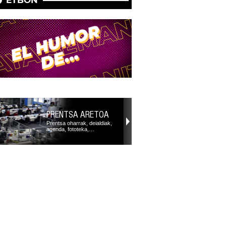
PRENTSA ARETOA
Prentsa oharrak, deialdiak,
agenda, fototeka,…