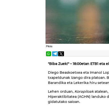
Pilota
"Biba Zuek!" – 18:00etan ETB1 eta e
Diego Beaskoetxea eta Imanol Lope
txapeldunak izango dira platoan. B
Barandika eta Lekerika hiru sete
Lehen orduan,
Korapiloak
atalean,
Hiperaktibitatea (AGHN) landuko d
gidatutako saioan.