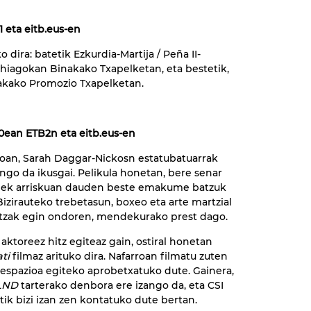
1 eta eitb.eus-en
 dira: batetik Ezkurdia-Martija / Peña II-
ehiagokan Binakako Txapelketan, eta bestetik,
nakako Promozio Txapelketan.
:40ean ETB2n eta eitb.eus-en
ioan, Sarah Daggar-Nickosn estatubatuarrak
ango da ikusgai. Pelikula honetan, bere senar
adiek arriskuan dauden beste emakume batzuk
izirauteko trebetasun, boxeo eta arte martzial
tzak egin ondoren, mendekurako prest dago.
 aktoreez hitz egiteaz gain, ostiral honetan
ati
filmaz arituko dira. Nafarroan filmatu zuten
espazioa egiteko aprobetxatuko dute. Gainera,
 LND
tarterako denbora ere izango da, eta CSI
ik bizi izan zen kontatuko dute bertan.