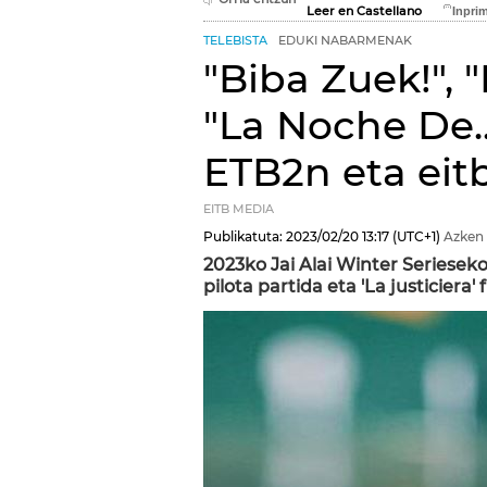
Leer en Castellano
TELEBISTA
EDUKI NABARMENAK
"Biba Zuek!", 
"La Noche De..
ETB2n eta eit
EITB MEDIA
Publikatuta:
2023/02/20
13:17
(UTC+1)
Azken 
2023ko Jai Alai Winter Seriesek
pilota partida eta 'La justicier