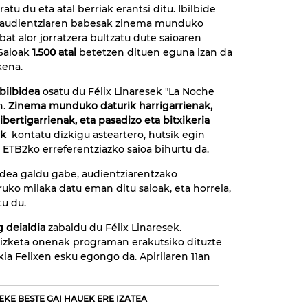
atu du eta atal berriak erantsi ditu. Ibilbide
a audientziaren babesak zinema munduko
bat alor jorratzera bultzatu dute saioaren
 Saioak
1.500 atal
betetzen dituen eguna izan da
kena.
ibilbidea
osatu du Félix Linaresek "La Noche
n.
Zinema munduko daturik harrigarrienak,
dibertigarrienak, eta pasadizo eta bitxikeria
ak
kontatu dizkigu asteartero, hutsik egin
, ETB2ko erreferentziazko saioa bihurtu da.
edea galdu gabe, audientziarentzako
ko milaka datu eman ditu saioak, eta horrela,
tu du.
 deialdia
zabaldu du Félix Linaresek.
rizketa onenak programan erakutsiko dituzte
ia Felixen esku egongo da. Apirilaren 11an
EKE BESTE GAI HAUEK ERE IZATEA