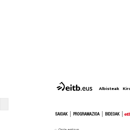
Albisteak
Kir
SAIOAK
PROGRAMAZIOA
BIDEOAK
Orria entzun