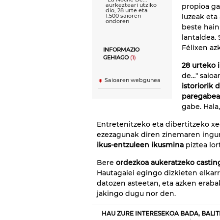
aurkezteari utziko
propioa gar
dio, 28 urte eta
luzeak et
1.500 saioren
ondoren
beste hain
lantaldea.
Félixen az
INFORMAZIO
GEHIAGO
(1)
28 urteko 
de…" saioa
Saioaren webgunea
istoriorik 
paregabe
gabe. Hala
Entretenitzeko eta dibertitzeko x
ezezagunak diren zinemaren inguru
ikus-entzuleen ikusmina
piztea lor
Bere
ordezkoa aukeratzeko casting
Hautagaiei egingo dizkieten elkar
datozen asteetan, eta azken erabak
jakingo dugu nor den.
HAU ZURE INTERESEKOA BADA, BALIT