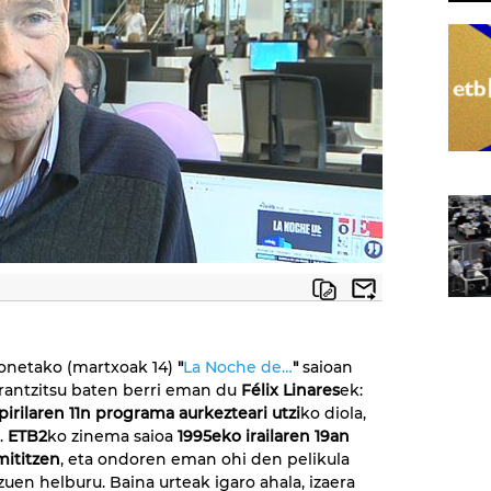
onetako (martxoak 14)
"
La Noche de…
"
saioan
rrantzitsu baten berri eman du
Félix Linares
ek:
pirilaren 11n programa aurkezteari utzi
ko diola,
.
ETB2
ko zinema saioa
1995eko irailaren 19an
mititzen
, eta ondoren eman ohi den pelikula
zuen helburu. Baina urteak igaro ahala, izaera