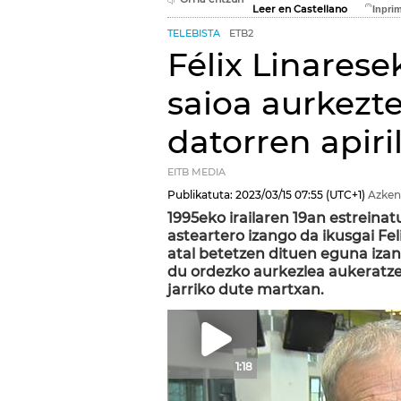
Leer en Castellano
TELEBISTA
ETB2
Félix Linares
saioa aurkezte
datorren apiri
EITB MEDIA
Publikatuta:
2023/03/15
07:55
(UTC+1)
Azken
1995eko irailaren 19an estreinat
asteartero izango da ikusgai Fel
atal betetzen dituen eguna izan
du ordezko aurkezlea aukeratze
jarriko dute martxan.
1:18