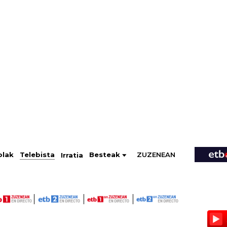
ZUZENEAN
Telebista
Besteak
olak
Irratia