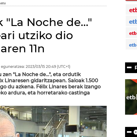
ek "La Noche de…"
ari utziko dio
laren 11n
 eguneratzea:
2023/03/15
20:49
(UTC+1)
u zen "La Noche de…", eta ordutik
ix Linaresen gidaritzapean. Saioak 1.500
go du azkena. Félix Linares berak izango
ko ardura, eta horretarako castinga