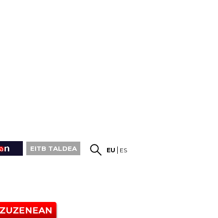
EITB TALDEA
EU
ES