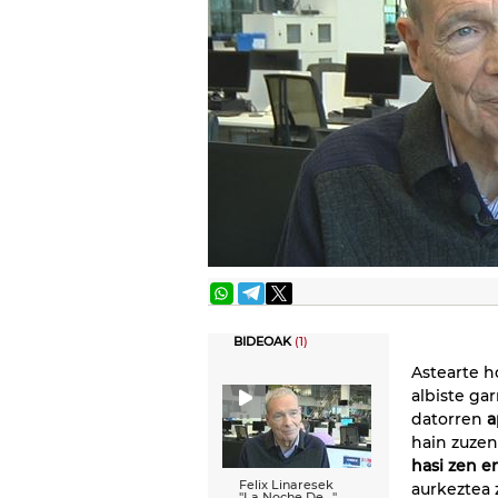
BIDEOAK
(1)
Astearte h
albiste ga
datorren
a
hain zuzen
hasi zen e
Felix Linaresek
aurkeztea 
''La Noche De...''