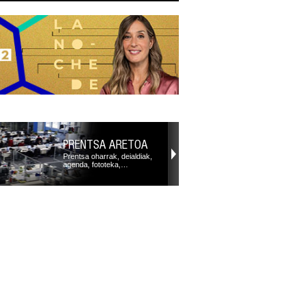
PRENTSA ARETOA
Prentsa oharrak, deialdiak,
agenda, fototeka,…