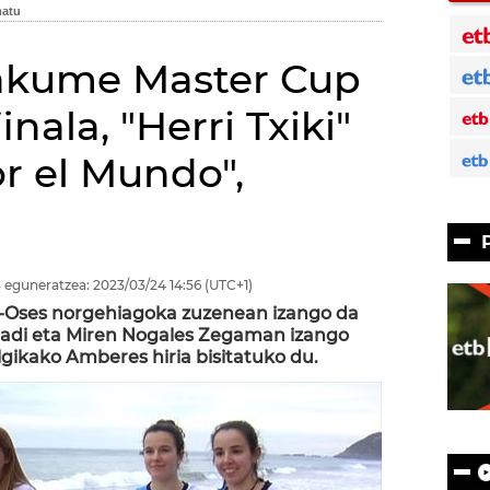
akume Master Cup
nala, "Herri Txiki"
r el Mundo",
 eguneratzea:
2023/03/24
14:56
(UTC+1)
a-Oses norgehiagoka zuzenean izango da
agadi eta Miren Nogales Zegaman izango
lgikako Amberes hiria bisitatuko du.