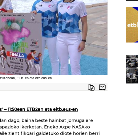
zuzenean, ETB1en eta eitb.eus-en
s" – 11:50ean ETB2en eta eitb.eus-en
dan dago, baina beste hainbat jomuga ere
spazioko ikerketan. Eneko Axpe NASAko
ile zientifikoari galdetuko diote horien berri