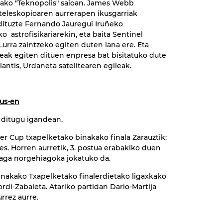
ako "Teknopolis" saioan. James Webb
teleskopioaren aurrerapen ikusgarriak
dituzte Fernando Jauregui Iruñeko
o astrofisikariarekin, eta baita Sentinel
 Lurra zaintzeko egiten duten lana ere. Eta
teak egiten dituen enpresa bat bisitatuko dute
lantis, Urdaneta satelitearen egileak.
eus-en
 ditugu igandean.
r Cup txapelketako binakako finala Zarauztik:
es. Horren aurretik, 3. postua erabakiko duen
llaga norgehiagoka jokatuko da.
 Binakako Txapelketako finalerdietako ligaxkako
lordi-Zabaleta. Atariko partidan Dario-Martija
rrez aurre.