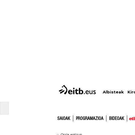
Albisteak
Kir
SAIOAK
PROGRAMAZIOA
BIDEOAK
Orria entzun