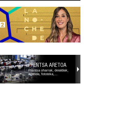
PRENTSA ARETOA
Prentsa oharrak, deialdiak,
agenda, fototeka,…