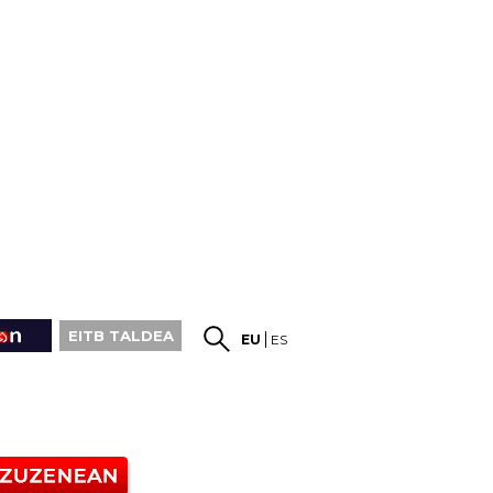
EITB TALDEA
EU
ES