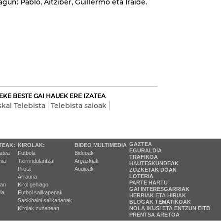
gun: Pablo, Aitziber, Guillermo eta Iraide.
EKE BESTE GAI HAUEK ERE IZATEA
kal Telebista
Telebista saioak
GAZTEA
TEAK:
KIROLAK:
BIDEO MULTIMEDIA
EGURALDIA
tatea
Futbola
Bideoak
TRAFIKOA
ia
Txirrindularitza
Argazkiak
HAUTESKUNDEAK
Pilota
Audioak
ZOZKETAK DOAN
LOTERIA
Arrauna
PARTE HARTU
ran
Kirol gehiago
GAI INTERESGARRIAK
ia
Futbol sailkapenak
HERRIAK ETA HIRIAK
Saskibaloi sailkapenak
BLOGAK TEMATIKOAK
Kirolak zuzenean
NOLA IKUSI ETA ENTZUN EITB
PRENTSA ARETOA