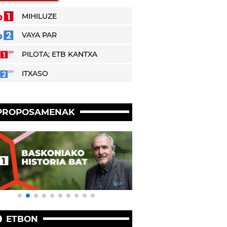
MIHILUZE
VAYA PAR
PILOTA; ETB KANTXA
ITXASO
PROPOSAMENAK
ETBON