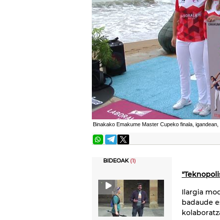
Binakako Emakume Master Cupeko finala, igandean, 
BIDEOAK
(1)
"Teknopoli
Ilargia mo
badaude e
kolaboratza