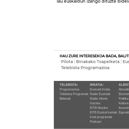
lau euskaldun izango dituzte bidela
HAU ZURE INTERESEKOA BADA, BALIT
Pilota
Binakako Txapelketa
Eus
Telebista Programazioa
TELEBISTA:
IRRATIA:
ALBIS
Programazioa
Euskadi Irratia
Aktuali
Telebista Programak
Radio Euskadi
Ekonom
Bideoak
Radio Vitoria
Politika
Gaztea
Kultura
EITB Musika
Ikusmi
EiTB Euskal kantak
Egurald
Irrati programak
Podcast