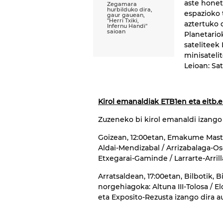
aste honet
Zegamara
hurbilduko dira,
espazioko 
gaur gauean,
''Herri Txiki,
aztertuko 
Infernu Handi''
saioan
Planetariok
sateliteek
minisateli
Leioan: Sat
Kirol emanaldiak ETB1en eta eitb.
Zuzeneko bi kirol emanaldi izango
Goizean, 12:00etan, Emakume Maste
Aldai-Mendizabal / Arrizabalaga-Os
Etxegarai-Gaminde / Larrarte-Arri
Arratsaldean, 17:00etan, Bilbotik,
norgehiagoka: Altuna III-Tolosa / E
eta Exposito-Rezusta izango dira au