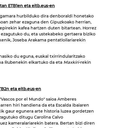
0etan ETB1en eta eitb.eus-en
egamara hurbilduko dira denboraldi honetako
soan zehar ezaguna den Gipuzkoako herrian,
epirekin kafea hartzen duten bitartean. Horrez
a ezagutuko du, eta ustekabeko gertaera biziko
kenik, Joseba Arakama pentatloilariarekin
asiko du eguna, euskal txirrindularitzako
ena Rubenekin elkartuko da eta
Maxkiri
-rekin
TB2n eta eitb.eus-en
 "Vascos por el Mundo" saioa Amberes
arren hiri handiena da eta Escalda ibaiaren
ik gaur egunera arte historia luzea gordetzen
agutuko ditugu Carolina Calvo
guez kameralariarekin batera. Bertan bizi diren