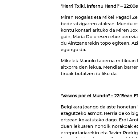
"Herri Txiki, Infernu Handi" – 22:0
Miren Nogales eta Mikel Pagadi Z
bederatzigarren atalean. Mundu o
kontu kontari arituko da Miren Jox
gain, Maria Doloresen etxe berezi
du Aintzanerekin topo egitean. Az
egongo da.
Mikelek Manolo taberna mitikoan h
altxorra den lekua. Mendian barr
tiroak botatzen ibiliko da.
"Vascos por el Mundo" – 22:15ean E
Belgikara joango da aste honetan
ezagutzeko asmoz. Herrialdeko big
ertzean kokatutako dago. Erdi Arot
duen lekuaren nondik norakoak ez
erreportariarekin eta Javier Rodrí