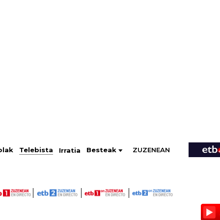
ZUZENEAN
Telebista
Besteak
olak
Irratia