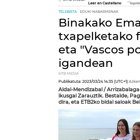
Leer en Castellano
TELEBISTA
EDUKI NABARMENAK
Binakako Em
txapelketako fi
eta "Vascos po
igandean
EITB MEDIA
Publikatuta:
2023/03/24
14:35
(UTC+1)
Azken
Aldai-Mendizabal / Arrizabalag
ikusgai Zarauztik. Bestalde, P
dira, eta ETB2ko bidai saioak Be