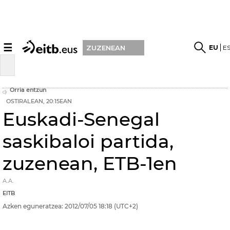
☰
EU
E
ZUZENEAN
Orria entzun
OSTIRALEAN, 20:15EAN
Euskadi-Senegal
saskibaloi partida,
zuzenean, ETB-1en
A.A.
EITB
Azken eguneratzea:
2012/07/05
18:18
(UTC+2)