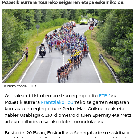
14:15etik aurrera Tourreko seigarren etapa eskainiko da.
Tourreko tropela. EITB
Ostiralean bi kirol emankizun egingo ditu
ETB-1
ek.
14:15etik aurrera
Frantziako Tour
reko seigarren etaparen
kontakizuna egingo dute Pedro Mari Goikoetxeak eta
Xabier Usabiagak. 210 kilometro dituen Epernay eta Metz
arteko ibilbidea osatuko dute txirrindulariek.
Bestalde, 20:15ean, Euskadi eta Senegal arteko saskibaloi