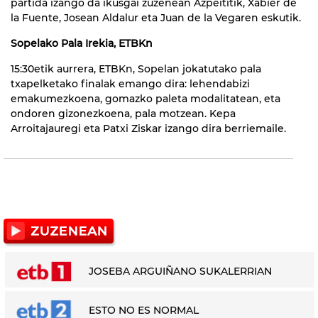
partida izango da ikusgai zuzenean Azpeititik, Xabier de
la Fuente, Josean Aldalur eta Juan de la Vegaren eskutik.
Sopelako Pala Irekia, ETBKn
15:30etik aurrera, ETBKn, Sopelan jokatutako pala
txapelketako finalak emango dira: lehendabizi
emakumezkoena, gomazko paleta modalitatean, eta
ondoren gizonezkoena, pala motzean. Kepa
Arroitajauregi eta Patxi Ziskar izango dira berriemaile.
JOSEBA ARGUIÑANO SUKALERRIAN
ESTO NO ES NORMAL