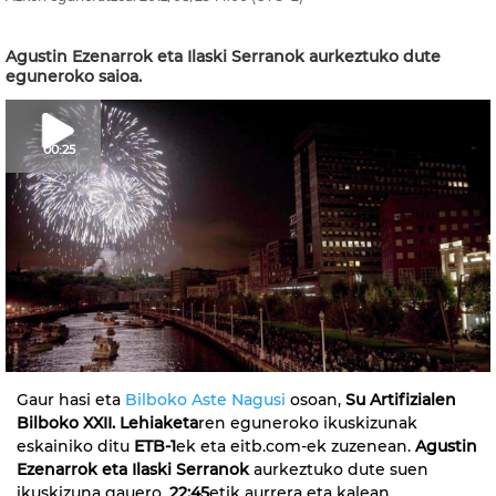
Agustin Ezenarrok eta Ilaski Serranok aurkeztuko dute
eguneroko saioa.
00:25
Gaur hasi eta
Bilboko Aste Nagusi
osoan,
Su Artifizialen
Bilboko XXII. Lehiaketa
ren eguneroko ikuskizunak
eskainiko ditu
ETB-1
ek eta eitb.com-ek zuzenean.
Agustin
Ezenarrok eta Ilaski Serranok
aurkeztuko dute suen
ikuskizuna gauero,
22:45
etik aurrera eta kalean,