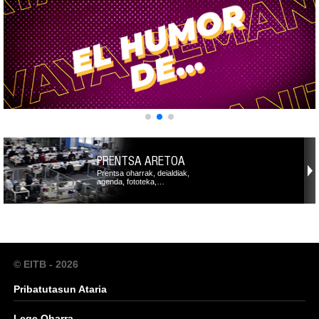
PRENTSA ARETOA
Prentsa oharrak, deialdiak,
agenda, fototeka,…
© EITB - 2026
Pribatutasun Ataria
Lege Oharra