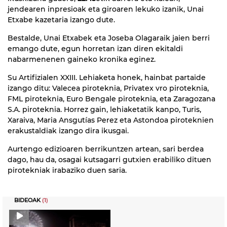
jendearen inpresioak eta giroaren lekuko izanik, Unai
Etxabe kazetaria izango dute.
Bestalde, Unai Etxabek eta Joseba Olagaraik jaien berri
emango dute, egun horretan izan diren ekitaldi
nabarmenenen gaineko kronika eginez.
Su Artifizialen XXIII. Lehiaketa honek, hainbat partaide
izango ditu: Valecea piroteknia, Privatex vro piroteknia,
FML piroteknia, Euro Bengale piroteknia, eta Zaragozana
S.A. piroteknia. Horrez gain, lehiaketatik kanpo, Turis,
Xaraiva, Maria Ansgutías Perez eta Astondoa piroteknien
erakustaldiak izango dira ikusgai.
Aurtengo edizioaren berrikuntzen artean, sari berdea
dago, hau da, osagai kutsagarri gutxien erabiliko dituen
pirotekniak irabaziko duen saria.
BIDEOAK
(1)