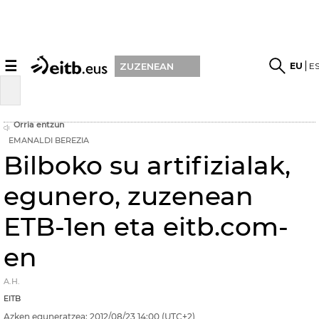
☰
EU
E
ZUZENEAN
Orria entzun
EMANALDI BEREZIA
Bilboko su artifizialak,
egunero, zuzenean
ETB-1en eta eitb.com-
en
A.H.
EITB
Azken eguneratzea:
2012/08/23
14:00
(UTC+2)