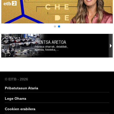
PRENTSA ARETOA
Prentsa oharrak, deialdiak,
agenda, fototeka,…
© EITB - 2026
Pribatutasun Ataria
Lege Oharra
Cookien erabilera