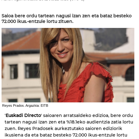
Saioa bere ordu tartean nagusi izan zen eta bataz besteko
72.000 ikus.-entzule lortu zituen.
Reyes Prados. Argazkia: EITB
'
Euskadi Directo
' saioaren arratsaldeko edizioa, bere ordu
tartean nagusi izan zen eta %18.1eko audientzia zatia lortu
zuen. Reyes Pradosek aurkeztutako saioren ediziorik
ikusiena da eta bataz besteko 72.000 ikus-entzule lortu