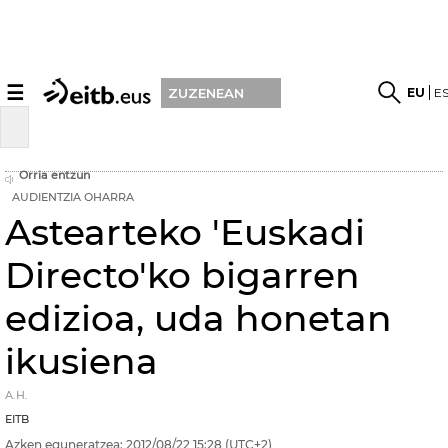
☰
EU
E
ZUZENEAN
Orria entzun
AUDIENTZIA OHARRA
Astearteko 'Euskadi
Directo'ko bigarren
edizioa, uda honetan
ikusiena
A.H.
EITB
Azken eguneratzea:
2012/08/22
15:28
(UTC+2)