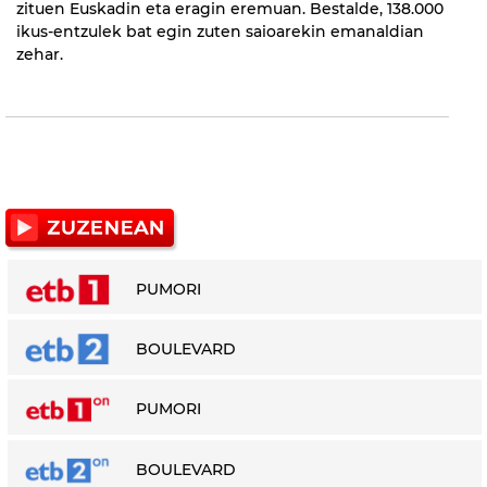
zituen Euskadin eta eragin eremuan. Bestalde, 138.000
ikus-entzulek bat egin zuten saioarekin emanaldian
zehar.
PUMORI
BOULEVARD
PUMORI
BOULEVARD