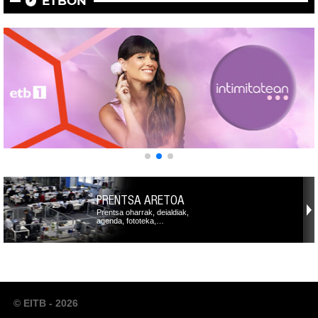
ETBON
PRENTSA ARETOA
Prentsa oharrak, deialdiak,
agenda, fototeka,…
© EITB - 2026