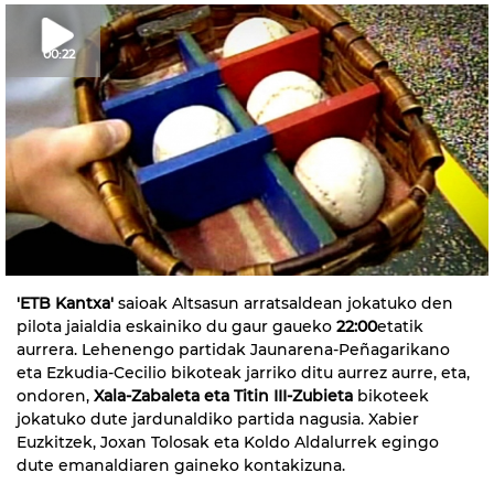
00:22
'ETB Kantxa'
saioak Altsasun arratsaldean jokatuko den
pilota jaialdia eskainiko du gaur gaueko
22:00
etatik
aurrera. Lehenengo partidak Jaunarena-Peñagarikano
eta Ezkudia-Cecilio bikoteak jarriko ditu aurrez aurre, eta,
ondoren,
Xala-Zabaleta eta Titin III-Zubieta
bikoteek
jokatuko dute jardunaldiko partida nagusia. Xabier
Euzkitzek, Joxan Tolosak eta Koldo Aldalurrek egingo
dute emanaldiaren gaineko kontakizuna.