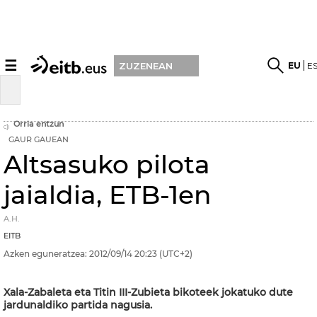
☰
EU
E
ZUZENEAN
Orria entzun
GAUR GAUEAN
Altsasuko pilota
jaialdia, ETB-1en
A.H.
EITB
Azken eguneratzea:
2012/09/14
20:23
(UTC+2)
Xala-Zabaleta eta Titin III-Zubieta bikoteek jokatuko dute
jardunaldiko partida nagusia.