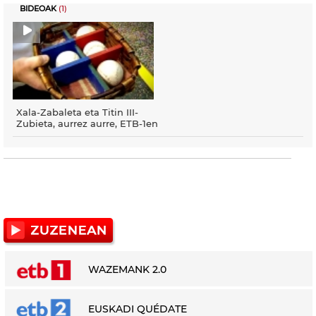
BIDEOAK
(1)
Xala-Zabaleta eta Titin III-
Zubieta, aurrez aurre, ETB-1en
WAZEMANK 2.0
EUSKADI QUÉDATE