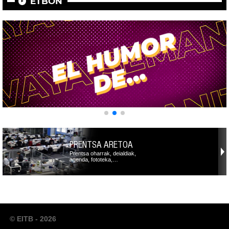
ETBON
PRENTSA ARETOA
Prentsa oharrak, deialdiak,
agenda, fototeka,…
© EITB - 2026