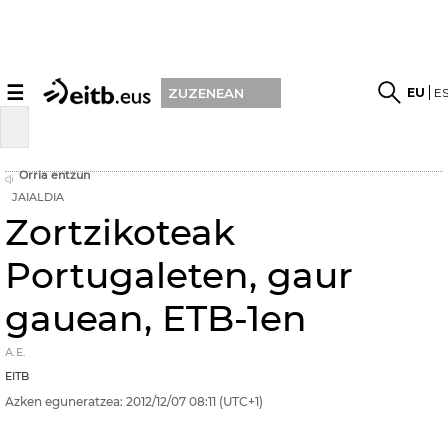
☰
EU
E
ZUZENEAN
Orria entzun
JAIALDIA
Zortzikoteak
Portugaleten, gaur
gauean, ETB-1en
A.E.
EITB
Azken eguneratzea:
2012/12/07
08:11
(UTC+1)