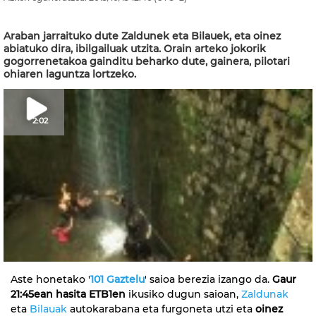
Araban jarraituko dute Zaldunek eta Bilauek, eta oinez
abiatuko dira, ibilgailuak utzita. Orain arteko jokorik
gogorrenetakoa gainditu beharko dute, gainera, pilotari
ohiaren laguntza lortzeko.
2:02
Aste honetako '
101 Gaztelu
' saioa berezia izango da.
Gaur
21:45ean hasita ETB1en
ikusiko dugun saioan,
Zaldunak
eta
Bilauak
autokarabana eta furgoneta utzi eta
oinez