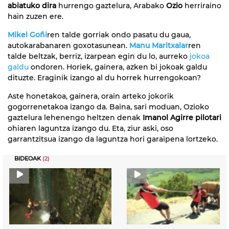
abiatuko dira
hurrengo gaztelura, Arabako
Ozio
herriraino
hain zuzen ere.
Mikel Goñi
ren talde gorriak ondo pasatu du gaua,
autokarabanaren goxotasunean.
Manu Maritxalar
ren
talde beltzak, berriz, izarpean egin du lo, aurreko
jokoa
galdu
ondoren. Horiek, gainera, azken bi jokoak galdu
dituzte. Eraginik izango al du horrek hurrengokoan?
Aste honetakoa, gainera, orain arteko jokorik
gogorrenetakoa izango da. Baina, sari moduan, Ozioko
gaztelura lehenengo heltzen denak
Imanol Agirre pilotari
ohiaren laguntza izango du. Eta, ziur aski, oso
garrantzitsua izango da laguntza hori garaipena lortzeko.
BIDEOAK
(2)