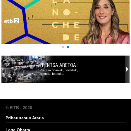
PRENTSA ARETOA
Prentsa oharrak, deialdiak,
agenda, fototeka,…
© EITB - 2026
Pribatutasun Ataria
Lege Oharra