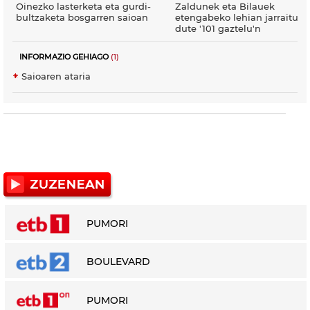
Oinezko lasterketa eta gurdi-
Zaldunek eta Bilauek
bultzaketa bosgarren saioan
etengabeko lehian jarraituko
dute '101 gaztelu'n
INFORMAZIO GEHIAGO
(1)
Saioaren ataria
PUMORI
BOULEVARD
PUMORI