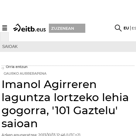
☰
EU
E
ZUZENEAN
SAIOAK
Orria entzun
GAURKO AURRERAPENA
Imanol Agirreren
laguntza lortzeko lehia
gogorra, '101 Gaztelu'
saioan
Azken eguneratzea:
2013/10/13
12:46
(UTC+2)