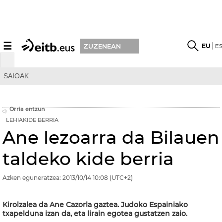
☰
EU
E
ZUZENEAN
SAIOAK
Orria entzun
LEHIAKIDE BERRIA
Ane lezoarra da Bilauen
taldeko kide berria
Azken eguneratzea:
2013/10/14
10:08
(UTC+2)
Kirolzalea da Ane Cazorla gaztea. Judoko Espainiako
txapelduna izan da, eta lirain egotea gustatzen zaio.