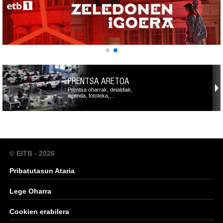
PRENTSA ARETOA
Prentsa oharrak, deialdiak,
agenda, fototeka,…
© EITB - 2026
Pribatutasun Ataria
Lege Oharra
Cookien erabilera