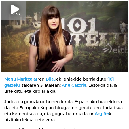
0:53
Manu Maritxalar
ren
Bilau
ek lehiakide berria dute '
101
gaztelu
' saioaren 5. atalean:
Ane Cazorla
. Lezokoa da, 19
urte ditu, eta kirolaria da.
Judoa da gipuzkoar honen kirola. Espainiako txapelduna
da, eta Europako Kopan hirugarren geratu zen. Indartsua
eta kementsua da, eta gogoz beterik dator
Argiñe
k
utzitako lekua betetzera.