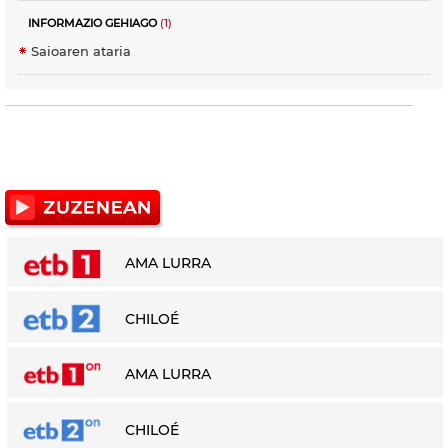
INFORMAZIO GEHIAGO
(1)
Saioaren ataria
AMA LURRA
CHILOÉ
AMA LURRA
CHILOÉ