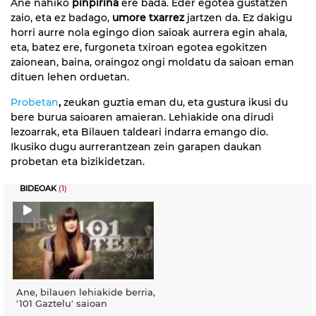
Ane nahiko
pinpirina
ere bada. Eder egotea gustatzen
zaio, eta ez badago,
umore txarrez
jartzen da. Ez dakigu
horri aurre nola egingo dion saioak aurrera egin ahala,
eta, batez ere, furgoneta txiroan egotea egokitzen
zaionean, baina, oraingoz ongi moldatu da saioan eman
dituen lehen orduetan.
Probetan
,
zeukan guztia eman du, eta gustura ikusi du
bere burua saioaren amaieran. Lehiakide ona dirudi
lezoarrak, eta Bilauen taldeari indarra emango dio.
Ikusiko dugu aurrerantzean zein garapen daukan
probetan eta bizikidetzan.
BIDEOAK
(1)
Ane, bilauen lehiakide berria,
'101 Gaztelu' saioan