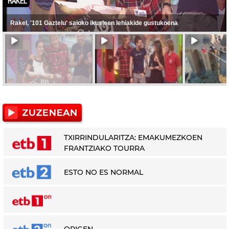
RAKEL
Rakel, '101 Gaztelu' saioko ikusleen lehiakide gustukoena
TXIRRINDULARITZA: EMAKUMEZKOEN
FRANTZIAKO TOURRA
ESTO NO ES NORMAL
ORIGEN