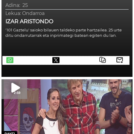
Adina:
25
Lekua:
Ondarroa
IZAR ARISTONDO
'101 Gaztelu' saioko bilauen taldeko parte hartzailea. 25 urte
ditu ondarrutarrak eta inprimategi batean egiten du lan.
telegram
2:59