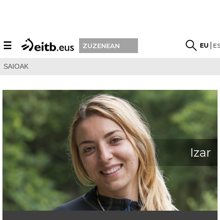
☰
EU
E
ZUZENEAN
SAIOAK
Izar