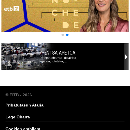
PRENTSA ARETOA
Prentsa oharrak, deialdiak,
agenda, fototeka,…
© EITB - 2026
Pribatutasun Ataria
Lege Oharra
Cookien erabilera