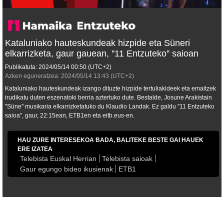
Kataluniako hauteskundeak hizpide eta Süneri
elkarrizketa, gaur gauean, ''11 Entzuteko'' saioan
Publikatuta:
2024/05/14
00:50
(UTC+2)
Azken eguneratzea:
2024/05/14
13:43
(UTC+2)
Kataluniako hauteskundeak izango dituzte hizpide tertuliakideek eta emaitzek
irudikatu duten eszenatoki berria aztertuko dute. Bestalde, Josune Arakistain
"Süne" musikaria elkarrizketatuko du Klaudio Landak. Ez galdu "11 Entzuteko
saioa", gaur, 22:15ean, ETB1en eta eitb.eus-en.
HAU ZURE INTERESEKOA BADA, BALITEKE BESTE GAI HAUEK
ERE IZATEA
Telebista Euskal Herrian
Telebista saioak
Gaur egungo bideo ikusienak
ETB1