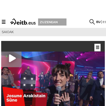
☰
EU
E
ZUZENEAN
SAIOAK
☰