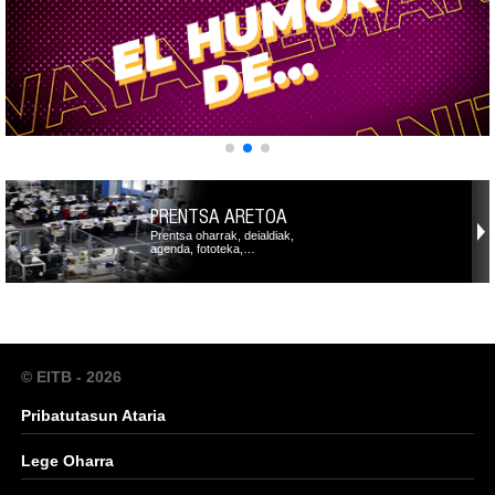
PRENTSA ARETOA
Prentsa oharrak, deialdiak,
agenda, fototeka,…
© EITB - 2026
Pribatutasun Ataria
Lege Oharra