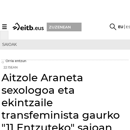
☰
EU
E
ZUZENEAN
SAIOAK
Orria entzun
22:15EAN
Aitzole Araneta
sexologoa eta
ekintzaile
transfeminista gaurko
"11 Entzuteko" saioan