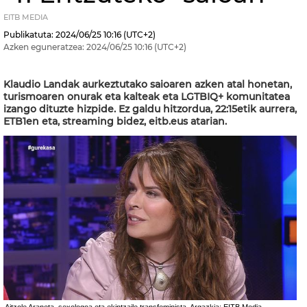
EITB MEDIA
Publikatuta:
2024/06/25
10:16
(UTC+2)
Azken eguneratzea:
2024/06/25
10:16
(UTC+2)
Klaudio Landak aurkeztutako saioaren azken atal honetan,
turismoaren onurak eta kalteak eta LGTBIQ+ komunitatea
izango dituzte hizpide. Ez galdu hitzordua, 22:15etik aurrera,
ETB1en eta, streaming bidez, eitb.eus atarian.
Aitzole Araneta, sexologoa eta ekintzaile transfeminista. Argazkia: EITB Media