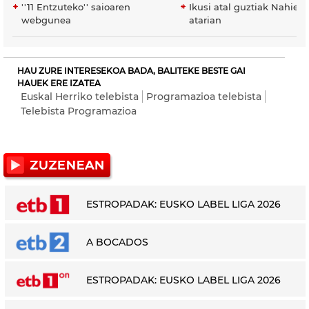
''11 Entzuteko'' saioaren
Ikusi atal guztiak Nahier
webgunea
atarian
HAU ZURE INTERESEKOA BADA, BALITEKE BESTE GAI
HAUEK ERE IZATEA
Euskal Herriko telebista
Programazioa telebista
Telebista Programazioa
ESTROPADAK: EUSKO LABEL LIGA 2026
A BOCADOS
ESTROPADAK: EUSKO LABEL LIGA 2026