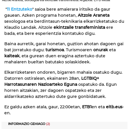
"
11 Entzuteko
" saioa bere amaierara iritsiko da gaur
gauean. Azken programa honetan,
Aitzole Araneta
sexologoa eta berdintasun-teknikaria elkarrizketatuko du
Klaudio Landak. Aitzole
ekintzaile transfeminista
ere
bada, eta bere esperientzia kontatuko digu.
Baina aurretik, garai honetan, guztion ahotan dagoen gai
bat jorratuko dugu:
turismoa
. Turismoaren
onurak
eta
kalteak
, eta gurean duen eragina aztertuko dute
mahaiaren bueltan batutako solaskideek.
Elkarrizketaren ondoren, bigarren mahaia osatuko dugu.
Datorren ostiralean, ekainaren 28an,
LGTBIQ+
Harrotasunaren Nazioarteko Eguna
ospatuko da. Egun
horren aitzakian, zer dagoen ospatzeko eta zer
aldarrikatzeko aztertuko dute gure gonbidatuek.
Ez galdu azken atala, gaur, 22:00etan,
ETB1
en eta
eitb.eus
-
en.
INFORMAZIO GEHIAGO
(2)