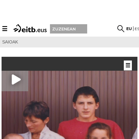
☰
EU
E
ZUZENEAN
SAIOAK
☰