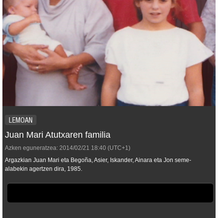
LEMOAN
Juan Mari Atutxaren familia
Azken eguneratzea:
2014/02/21
18:40
(UTC+1)
Argazkian Juan Mari eta Begoña, Asier, Iskander, Ainara eta Jon seme-
alabekin agertzen dira, 1985.