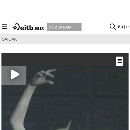
☰
EU
E
ZUZENEAN
SAIOAK
☰