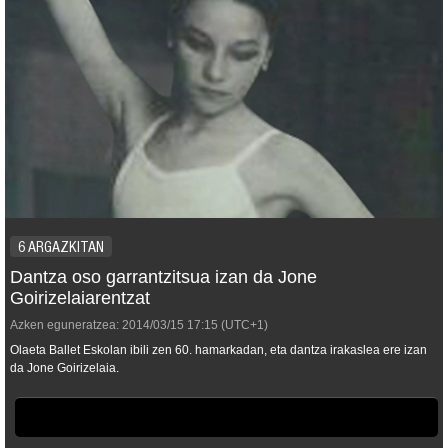
6 ARGAZKITAN
Dantza oso garrantzitsua izan da Jone
Goirizelaiarentzat
Azken eguneratzea:
2014/03/15
17:15
(UTC+1)
Olaeta Ballet Eskolan ibili zen 60. hamarkadan, eta dantza irakaslea ere izan
da Jone Goirizelaia.