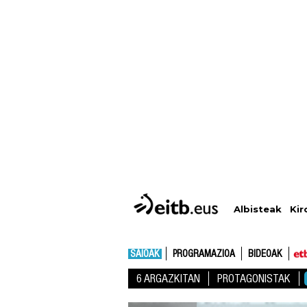
Albisteak
Kir
SAIOAK
PROGRAMAZIOA
BIDEOAK
6 ARGAZKITAN
PROTAGONISTAK