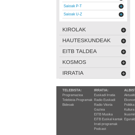
Saioak P-T
Saioak U-Z
KIROLAK
HAUTESKUNDEAK
EITB TALDEA
KOSMOS
IRRATIA
TELEBISTA:
IRRATIA:
ALBIS
Programazioa
Euskadi Irratia
Aktuali
Telebista Programak
Radio Euskadi
Ekonom
Bideoak
Radio Vitoria
Politika
Gaztea
Kultura
EITB Musika
Ikusmi
EiTB Euskal kantak
Egurald
Irrati programak
Podcast