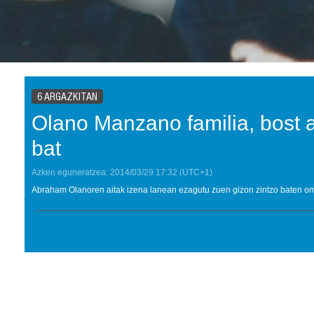
6 ARGAZKITAN
Olano Manzano familia, bost a
bat
Azken eguneratzea:
2014/03/29
17:32
(UTC+1)
Abraham Olanoren aitak izena lanean ezagutu zuen gizon zintzo baten ome