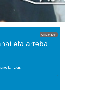
Orria entzun
nai eta arreba
nez jarri zion.