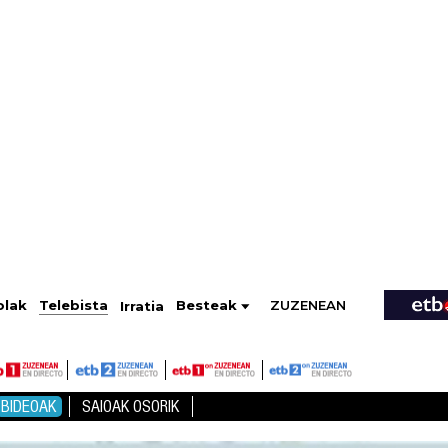
ZUZENEAN
Telebista
Besteak
olak
Irratia
BIDEOAK
SAIOAK OSORIK