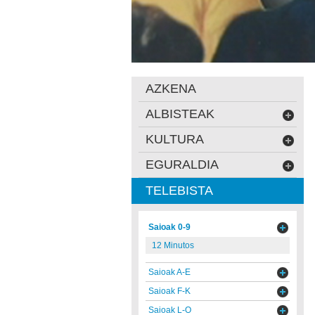
AZKENA
ALBISTEAK
KULTURA
EGURALDIA
TELEBISTA
Saioak 0-9
12 Minutos
Saioak A-E
Saioak F-K
Saioak L-O