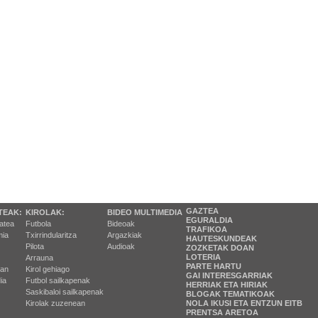
GAZTEA
TEAK:
KIROLAK:
BIDEO MULTIMEDIA
EGURALDIA
tatea
Futbola
Bideoak
TRAFIKOA
ia
Txirrindularitza
Argazkiak
HAUTESKUNDEAK
Pilota
Audioak
ZOZKETAK DOAN
LOTERIA
Arrauna
PARTE HARTU
ran
Kirol gehiago
GAI INTERESGARRIAK
ia
Futbol sailkapenak
HERRIAK ETA HIRIAK
Saskibaloi sailkapenak
BLOGAK TEMATIKOAK
Kirolak zuzenean
NOLA IKUSI ETA ENTZUN EITB
PRENTSA ARETOA