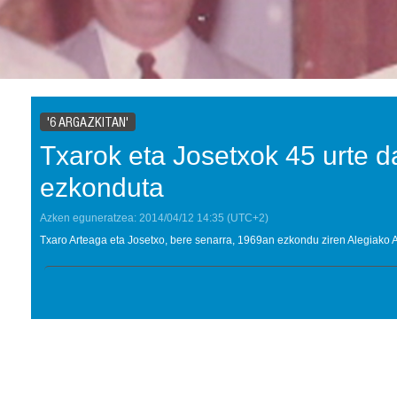
'6 ARGAZKITAN'
Txarok eta Josetxok 45 urte 
ezkonduta
Azken eguneratzea:
2014/04/12
14:35
(UTC+2)
Txaro Arteaga eta Josetxo, bere senarra, 1969an ezkondu ziren Alegiako 