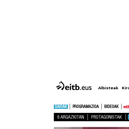
Albisteak
Kir
SAIOAK
PROGRAMAZIOA
BIDEOAK
6 ARGAZKITAN
PROTAGONISTAK