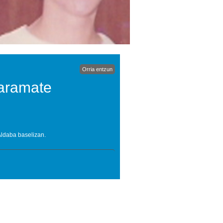
Orria entzun
daramate
Aldaba baselizan.