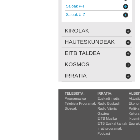
Saioak P-T
Saioak U-Z
KIROLAK
HAUTESKUNDEAK
EITB TALDEA
KOSMOS
IRRATIA
TELEBISTA:
IRRATIA:
ALBIS
Programazioa
Euskadi Irratia
Aktuali
Telebista Programak
Radio Euskadi
Ekonom
Bideoak
Radio Vitoria
Politika
Gaztea
Kultura
EITB Musika
Ikusmi
EiTB Euskal kantak
Egurald
Irrati programak
Podcast