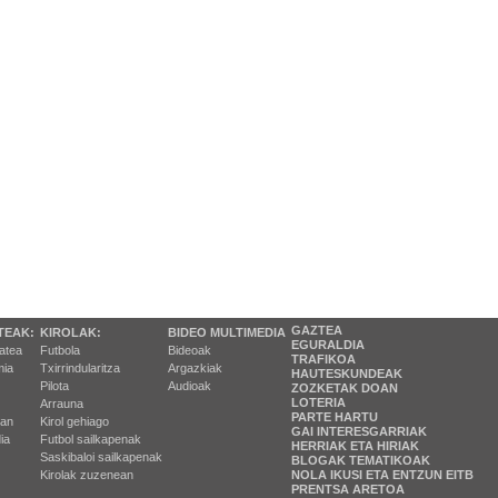
GAZTEA
TEAK:
KIROLAK:
BIDEO MULTIMEDIA
EGURALDIA
tatea
Futbola
Bideoak
TRAFIKOA
ia
Txirrindularitza
Argazkiak
HAUTESKUNDEAK
Pilota
Audioak
ZOZKETAK DOAN
LOTERIA
Arrauna
PARTE HARTU
ran
Kirol gehiago
GAI INTERESGARRIAK
ia
Futbol sailkapenak
HERRIAK ETA HIRIAK
Saskibaloi sailkapenak
BLOGAK TEMATIKOAK
Kirolak zuzenean
NOLA IKUSI ETA ENTZUN EITB
PRENTSA ARETOA