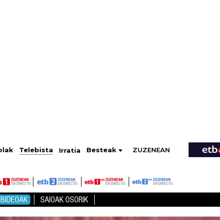
ZUZENEAN
Telebista
Besteak
olak
Irratia
BIDEOAK
SAIOAK OSORIK