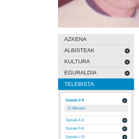
AZKENA
ALBISTEAK
KULTURA
EGURALDIA
TELEBISTA
Saioak 0-9
12 Minutos
Saioak A-E
Saioak F-K
Saioak L-O