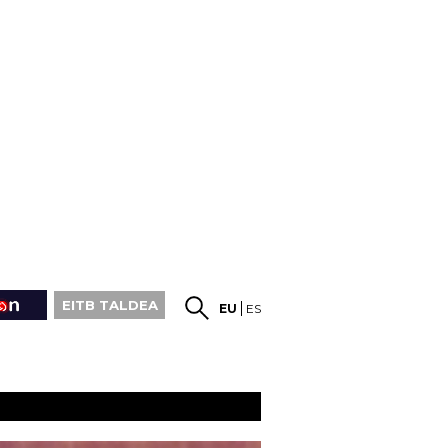
EITB TALDEA
EU
ES