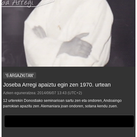
'6 ARGAZKITAN'
Joseba Arregi apaiztu egin zen 1970. urtean
Azken eguneratzea:
2014/06/07
13:43
(UTC+2)
12 urterekin Donostiako seminarioan sartu zen eta ondoren, Andoaingo
parrokian apazitu zen. Alemaniara joan ondoren, sotana kendu zuen.