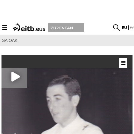
☰
EU
E
ZUZENEAN
SAIOAK
☰