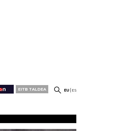
EITB TALDEA
EU
ES