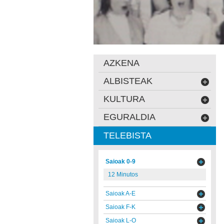
AZKENA
ALBISTEAK
KULTURA
EGURALDIA
TELEBISTA
Saioak 0-9
12 Minutos
Saioak A-E
Saioak F-K
Saioak L-O