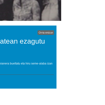
Orria entzun
tatean ezagutu
ianera bueltatu eta hiru seme-alaba izan