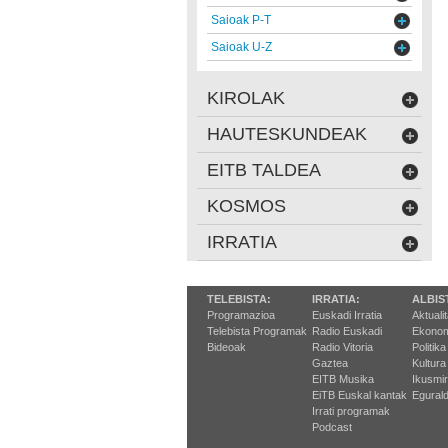
Saioak P-T
Saioak U-Z
KIROLAK
HAUTESKUNDEAK
EITB TALDEA
KOSMOS
IRRATIA
TELEBISTA:
IRRATIA:
ALBIS
Programazioa
Euskadi Irratia
Aktuali
Telebista Programak
Radio Euskadi
Ekonom
Bideoak
Radio Vitoria
Politika
Gaztea
Kultura
EITB Musika
Ikusmi
EiTB Euskal kantak
Egurald
Irrati programak
Podcast