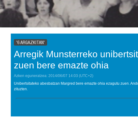
'6 ARGAZKITAN'
Arregik Munsterreko unibertsi
zuen bere emazte ohia
Azken eguneratzea:
2014/06/07
14:03
(UTC+2)
Unibertsitateko abesbatzan Margred bere emazte ohia ezagutu zuen. Ando
zituzten.