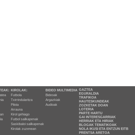
GAZTEA
TEAK:
KIROLAK:
BIDEO MULTIMEDIA
EGURALDIA
tatea
Futbola
Bideoak
TRAFIKOA
ia
Txirrindularitza
Argazkiak
HAUTESKUNDEAK
Pilota
Audioak
ZOZKETAK DOAN
LOTERIA
Arrauna
PARTE HARTU
ran
Kirol gehiago
GAI INTERESGARRIAK
ia
Futbol sailkapenak
HERRIAK ETA HIRIAK
Saskibaloi sailkapenak
BLOGAK TEMATIKOAK
Kirolak zuzenean
NOLA IKUSI ETA ENTZUN EITB
PRENTSA ARETOA