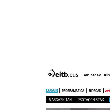
Albisteak
Kir
SAIOAK
PROGRAMAZIOA
BIDEOAK
6 ARGAZKITAN
PROTAGONISTAK