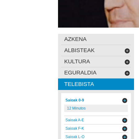
AZKENA
ALBISTEAK
KULTURA
EGURALDIA
TELEBISTA
Saioak 0-9
12 Minutos
Saioak A-E
Saioak F-K
Saioak L-O