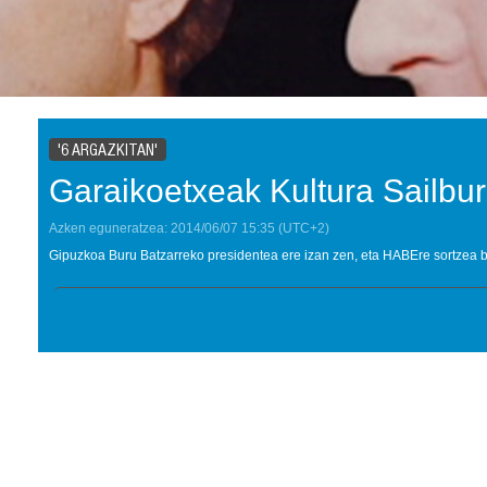
'6 ARGAZKITAN'
Garaikoetxeak Kultura Sailbu
Azken eguneratzea:
2014/06/07
15:35
(UTC+2)
Gipuzkoa Buru Batzarreko presidentea ere izan zen, eta HABEre sortzea b