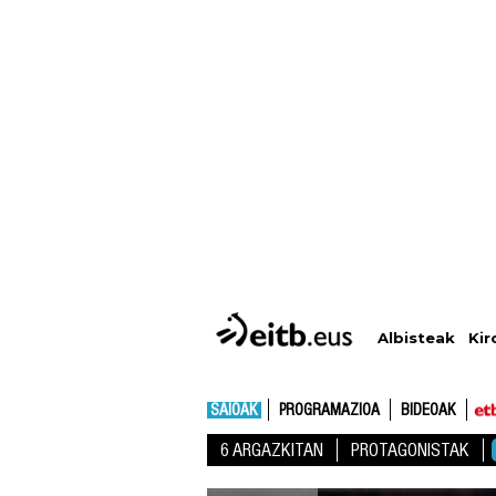
Albisteak
Kir
SAIOAK
PROGRAMAZIOA
BIDEOAK
6 ARGAZKITAN
PROTAGONISTAK