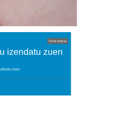
Orria entzun
ru izendatu zuen
ultzatu zuen.