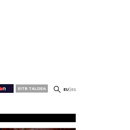
EITB TALDEA
EU
ES