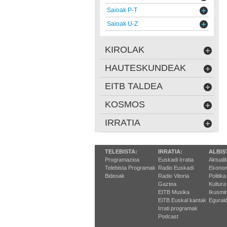
Saioak P-T
Saioak U-Z
KIROLAK
HAUTESKUNDEAK
EITB TALDEA
KOSMOS
IRRATIA
TELEBISTA:
IRRATIA:
ALBIS
Programazioa
Euskadi Irratia
Aktuali
Telebista Programak
Radio Euskadi
Ekonom
Bideoak
Radio Vitoria
Politika
Gaztea
Kultura
EITB Musika
Ikusmi
EiTB Euskal kantak
Egurald
Irrati programak
Podcast