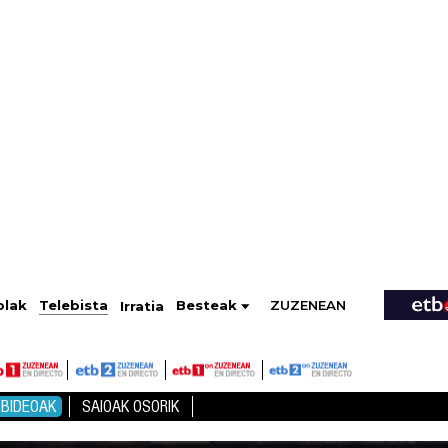
ZUZENEAN
Telebista
Besteak
olak
Irratia
BIDEOAK
SAIOAK OSORIK