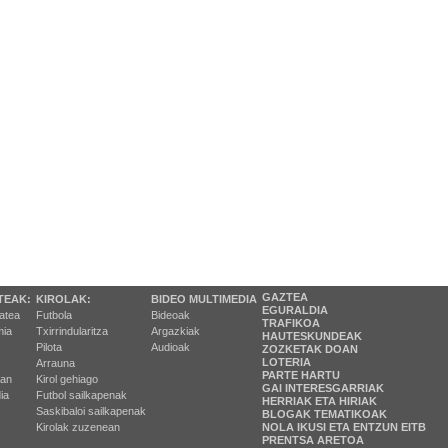
GAZTEA
TEAK:
KIROLAK:
BIDEO MULTIMEDIA
EGURALDIA
tatea
Futbola
Bideoak
TRAFIKOA
ia
Txirrindularitza
Argazkiak
HAUTESKUNDEAK
Pilota
Audioak
ZOZKETAK DOAN
LOTERIA
Arrauna
PARTE HARTU
ran
Kirol gehiago
GAI INTERESGARRIAK
ia
Futbol sailkapenak
HERRIAK ETA HIRIAK
Saskibaloi sailkapenak
BLOGAK TEMATIKOAK
Kirolak zuzenean
NOLA IKUSI ETA ENTZUN EITB
PRENTSA ARETOA