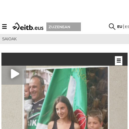
☰
EU
E
ZUZENEAN
SAIOAK
☰