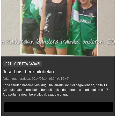
IRATI, OIER ETA GARAZI
Jose Luis, bere bilobekin
Azken eguneratzea:
2014/06/14
16:24
(UTC+2)
Korta sarritan haserre ikusi dugu bai arraun kontuei dagokienean, baita 'El
Conquis' saioan ere, baina bere bilobekin dagoenean xamurtu egiten da. '6
Argazkitan' saioan bere bilobak ezagutu ditugu.