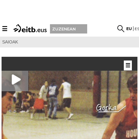
☰
EU
E
ZUZENEAN
SAIOAK
☰