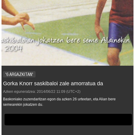
'6 ARGAZKITAN'
Gorka Knorr saskibaloi zale amorratua da
Azken eguneratzea:
2014/06/22
11:09
(UTC+2)
Baskoniako zuzendaritzan egon da azken 26 urteetan, eta Alian bere
semearekin jokatzen du.