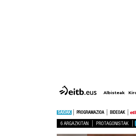
Albisteak
Kir
SAIOAK
PROGRAMAZIOA
BIDEOAK
6 ARGAZKITAN
PROTAGONISTAK