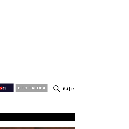
EITB TALDEA
EU
ES