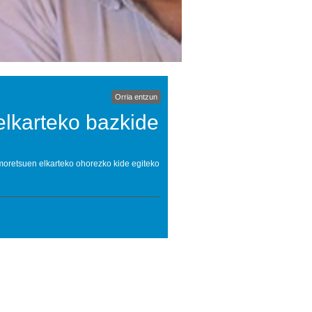
Orria entzun
elkarteko bazkide
umoretsuen elkarteko ohorezko kide egiteko