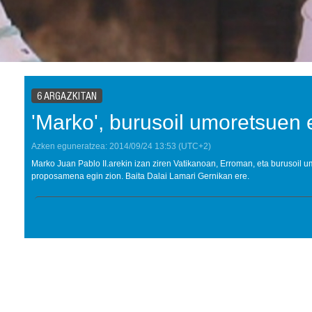
6 ARGAZKITAN
'Marko', burusoil umoretsuen 
Azken eguneratzea:
2014/09/24
13:53
(UTC+2)
Marko Juan Pablo II.arekin izan ziren Vatikanoan, Erroman, eta burusoil 
proposamena egin zion. Baita Dalai Lamari Gernikan ere.