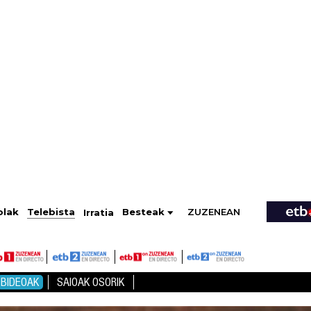
ZUZENEAN
Telebista
Besteak
olak
Irratia
BIDEOAK
SAIOAK OSORIK