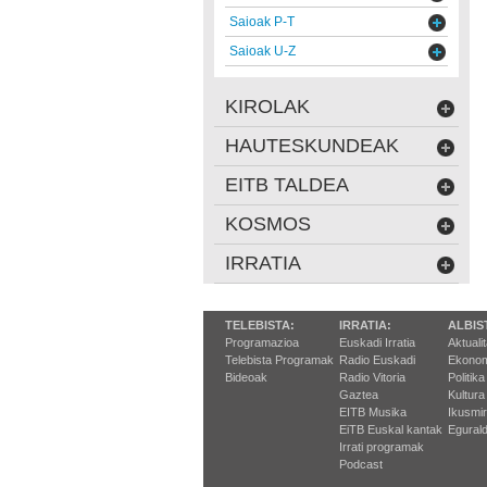
Saioak P-T
Saioak U-Z
KIROLAK
HAUTESKUNDEAK
EITB TALDEA
KOSMOS
IRRATIA
TELEBISTA:
IRRATIA:
ALBIS
Programazioa
Euskadi Irratia
Aktuali
Telebista Programak
Radio Euskadi
Ekonom
Bideoak
Radio Vitoria
Politika
Gaztea
Kultura
EITB Musika
Ikusmi
EiTB Euskal kantak
Egurald
Irrati programak
Podcast