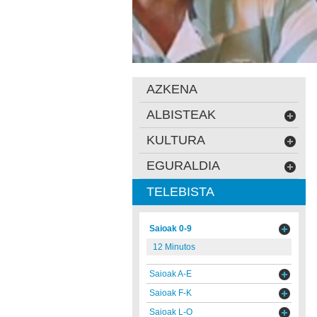
AZKENA
ALBISTEAK
KULTURA
EGURALDIA
TELEBISTA
Saioak 0-9
12 Minutos
Saioak A-E
Saioak F-K
Saioak L-O