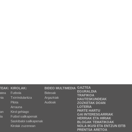
GAZTEA
TEAK:
KIROLAK:
BIDEO MULTIMEDIA
EGURALDIA
tatea
Futbola
Bideoak
TRAFIKOA
ia
Txirrindularitza
Argazkiak
HAUTESKUNDEAK
Pilota
Audioak
ZOZKETAK DOAN
LOTERIA
Arrauna
PARTE HARTU
ran
Kirol gehiago
GAI INTERESGARRIAK
ia
Futbol sailkapenak
HERRIAK ETA HIRIAK
Saskibaloi sailkapenak
BLOGAK TEMATIKOAK
Kirolak zuzenean
NOLA IKUSI ETA ENTZUN EITB
PRENTSA ARETOA