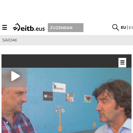
☰
EU
E
ZUZENEAN
SAIOAK
☰