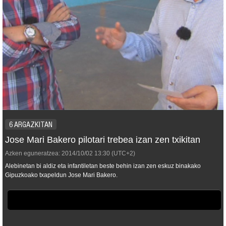
6 ARGAZKITAN
Jose Mari Bakero pilotari trebea izan zen txikitan
Azken eguneratzea:
2014/10/02
13:30
(UTC+2)
Alebinetan bi aldiz eta infantiletan beste behin izan zen eskuz binakako
Gipuzkoako txapeldun Jose Mari Bakero.