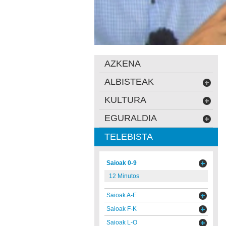
AZKENA
ALBISTEAK
KULTURA
EGURALDIA
TELEBISTA
Saioak 0-9
12 Minutos
Saioak A-E
Saioak F-K
Saioak L-O