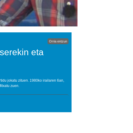
Orria entzun
serekin eta
idu jokatu zituen. 1980ko irailaren 6an,
itxatu zuen.