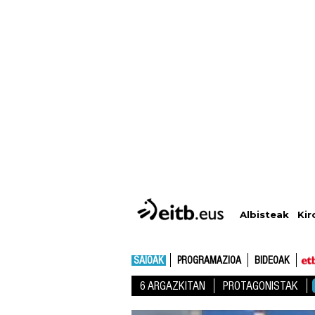
Albisteak
Kir
SAIOAK
PROGRAMAZIOA
BIDEOAK
6 ARGAZKITAN
PROTAGONISTAK