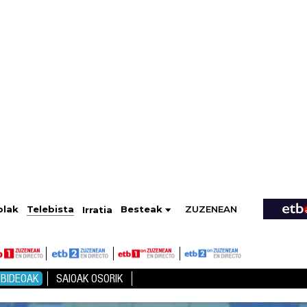
ZUZENEAN
Telebista
Besteak
olak
Irratia
BIDEOAK
SAIOAK OSORIK