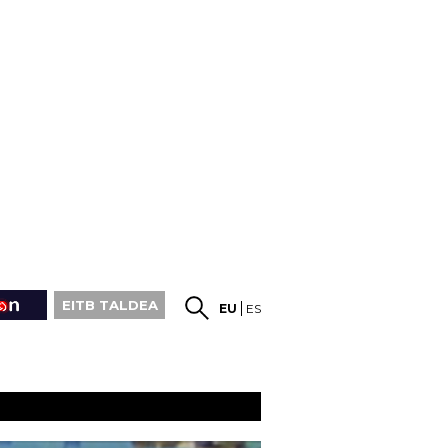
EITB TALDEA
EU
ES