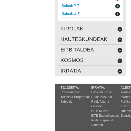
Saioak P-T
Saioak U-Z
KIROLAK
HAUTESKUNDEAK
EITB TALDEA
KOSMOS
IRRATIA
TELEBISTA:
IRRATIA:
ALBIS
Programazioa
Euskadi Irratia
Aktuali
Telebista Programak
Radio Euskadi
Ekonom
Bideoak
Radio Vitoria
Politika
Gaztea
Kultura
EITB Musika
Ikusmi
EiTB Euskal kantak
Egurald
Irrati programak
Podcast