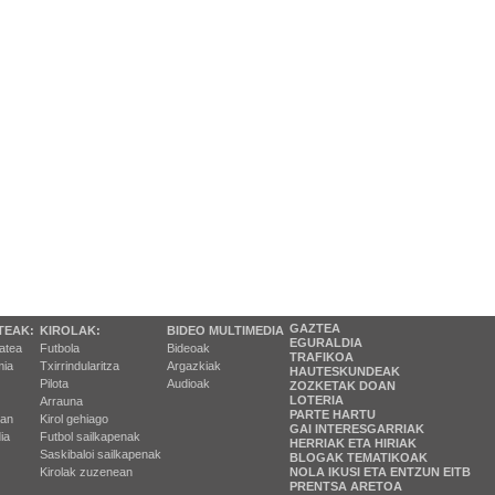
GAZTEA
TEAK:
KIROLAK:
BIDEO MULTIMEDIA
EGURALDIA
tatea
Futbola
Bideoak
TRAFIKOA
ia
Txirrindularitza
Argazkiak
HAUTESKUNDEAK
Pilota
Audioak
ZOZKETAK DOAN
LOTERIA
Arrauna
PARTE HARTU
ran
Kirol gehiago
GAI INTERESGARRIAK
ia
Futbol sailkapenak
HERRIAK ETA HIRIAK
Saskibaloi sailkapenak
BLOGAK TEMATIKOAK
Kirolak zuzenean
NOLA IKUSI ETA ENTZUN EITB
PRENTSA ARETOA