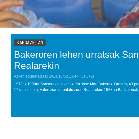
6 ARGAZKITAN
Bakeroren lehen urratsak San
Realarekin
Azken eguneratzea:
2014/10/02
13:44
(UTC+2)
1978tik 1980ra Sanserekin jokatu zuen Jose Mari Bakerok. Orotara, 43 part
17 urte zituela, Valentzian debutatu zuen Realarekin. 1988an Bartzelonak f