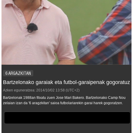
6 ARGAZKITAN
Bartzelonako garaiak eta futbol-garaipenak gogoratuz
Azken eguneratzea:
2014/10/02
13:58
(UTC+2)
Bartzelonak 1988an fitxatu zuen Jose Mari Bakero. Bartzelonako Camp Nou
zelaian izan da '6 aragzkitan' saioa futbolariarekin garai harek gogoratzen.