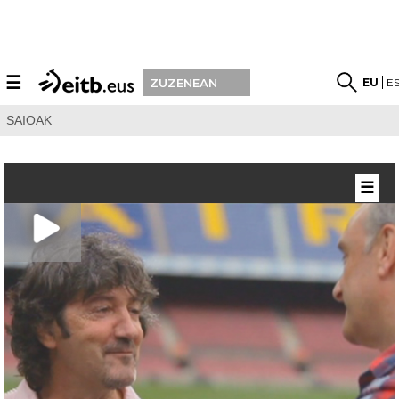
☰
EU
E
ZUZENEAN
SAIOAK
☰