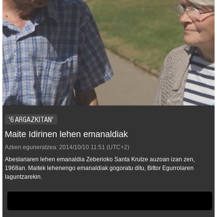
'6 ARGAZKITAN'
Maite Idirinen lehen emanaldiak
Azken eguneratzea:
2014/10/10
11:51
(UTC+2)
Abeslariaren lehen emanaldia Zeberioko Santa
Krutze
auzoan izan zen,
1968an. Maitek lehenengo emanaldiak gogoratu ditu, Bittor Egurrolaren
laguntzarekin.