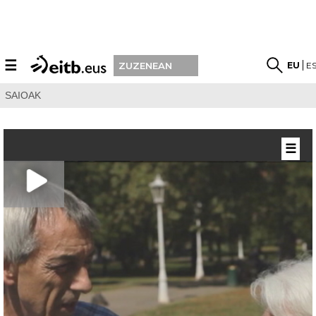
☰
EU
E
ZUZENEAN
SAIOAK
☰