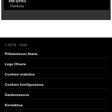
ERE IZATEA
Telebista
© EITB - 2026
Pribatutasun Ataria
Lege Oharra
Cookien erabilera
Cookien konfigurazioa
Gardentasuna
Kontaktua