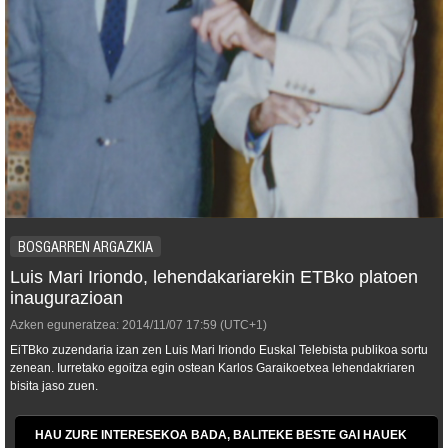
BOSGARREN ARGAZKIA
Luis Mari Iriondo, lehendakariarekin ETBko platoen
inaugurazioan
Azken eguneratzea:
2014/11/07
17:59
(UTC+1)
EiTBko zuzendaria izan zen Luis Mari Iriondo Euskal Telebista publikoa sortu
zenean. Iurretako egoitza egin ostean Karlos Garaikoetxea lehendakriaren
bisita jaso zuen.
HAU ZURE INTERESEKOA BADA, BALITEKE BESTE GAI HAUEK