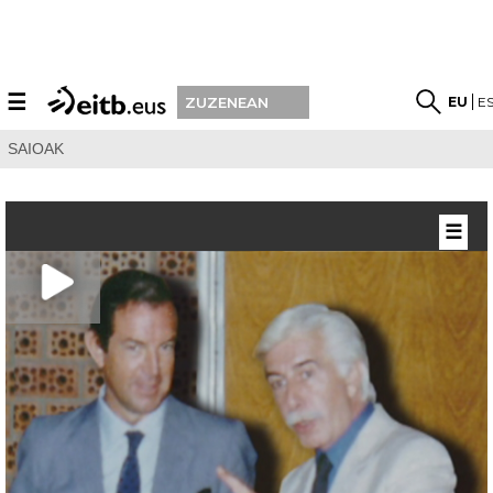
☰
EU
E
ZUZENEAN
SAIOAK
☰