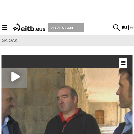
☰
EU
E
ZUZENEAN
SAIOAK
☰