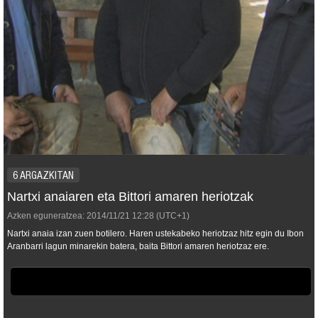
6 ARGAZKITAN
Nartxi anaiaren eta Bittori amaren heriotzak
Azken eguneratzea:
2014/11/21
12:28
(UTC+1)
Nartxi anaia izan zuen botilero. Haren ustekabeko heriotzaz hitz egin du Ibon
Aranbarri lagun minarekin batera, baita Bittori amaren heriotzaz ere.