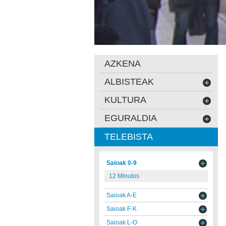
AZKENA
ALBISTEAK
KULTURA
EGURALDIA
TELEBISTA
Saioak 0-9
12 Minutos
Saioak A-E
Saioak F-K
Saioak L-O