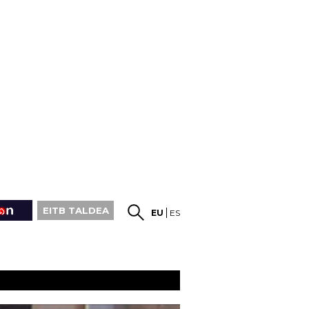
EITB TALDEA
EU
ES