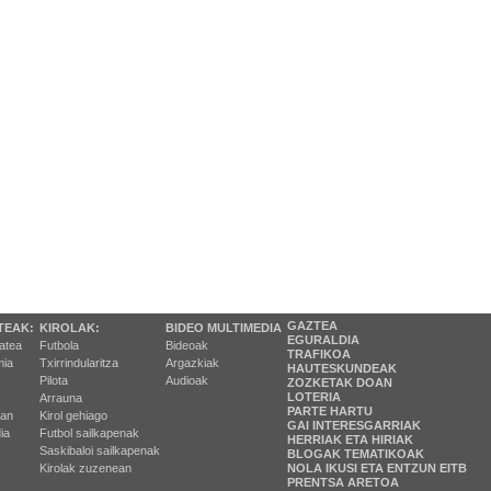
GAZTEA
TEAK:
KIROLAK:
BIDEO MULTIMEDIA
EGURALDIA
tatea
Futbola
Bideoak
TRAFIKOA
ia
Txirrindularitza
Argazkiak
HAUTESKUNDEAK
Pilota
Audioak
ZOZKETAK DOAN
LOTERIA
Arrauna
PARTE HARTU
ran
Kirol gehiago
GAI INTERESGARRIAK
ia
Futbol sailkapenak
HERRIAK ETA HIRIAK
Saskibaloi sailkapenak
BLOGAK TEMATIKOAK
Kirolak zuzenean
NOLA IKUSI ETA ENTZUN EITB
PRENTSA ARETOA