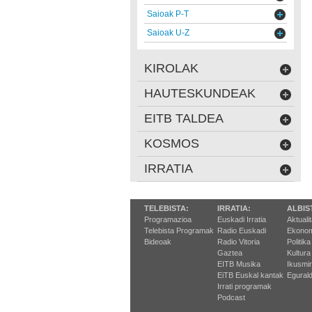
Saioak P-T
Saioak U-Z
KIROLAK
HAUTESKUNDEAK
EITB TALDEA
KOSMOS
IRRATIA
TELEBISTA:
IRRATIA:
ALBIS
Programazioa
Euskadi Irratia
Aktuali
Telebista Programak
Radio Euskadi
Ekonom
Bideoak
Radio Vitoria
Politika
Gaztea
Kultura
EITB Musika
Ikusmi
EiTB Euskal kantak
Egurald
Irrati programak
Podcast