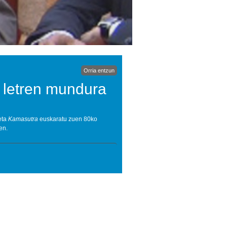
Orria entzun
k letren mundura
eta
Kamasutra
euskaratu zuen 80ko
en.