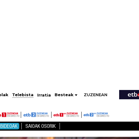
ZUZENEAN
Telebista
Besteak
olak
Irratia
BIDEOAK
SAIOAK OSORIK