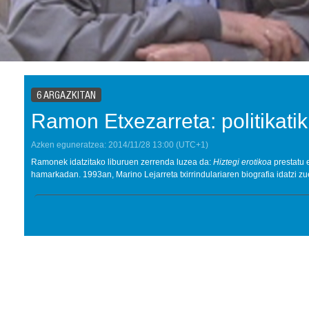
6 ARGAZKITAN
Ramon Etxezarreta: politikati
Azken eguneratzea:
2014/11/28
13:00
(UTC+1)
Ramonek idatzitako liburuen zerrenda luzea da:
Hiztegi erotikoa
prestatu 
hamarkadan. 1993an, Marino Lejarreta txirrindulariaren biografia idatzi zu