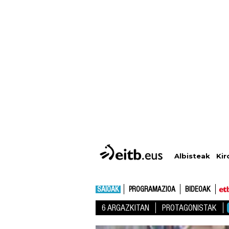
Albisteak
Kir
SAIOAK
PROGRAMAZIOA
BIDEOAK
6 ARGAZKITAN
PROTAGONISTAK