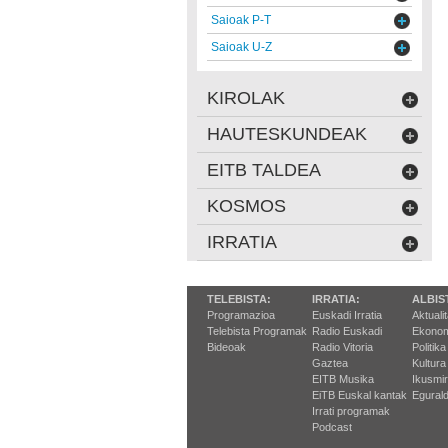
Saioak P-T
Saioak U-Z
KIROLAK
HAUTESKUNDEAK
EITB TALDEA
KOSMOS
IRRATIA
TELEBISTA:
IRRATIA:
ALBIS
Programazioa
Euskadi Irratia
Aktuali
Telebista Programak
Radio Euskadi
Ekonom
Bideoak
Radio Vitoria
Politika
Gaztea
Kultura
EITB Musika
Ikusmi
EiTB Euskal kantak
Egurald
Irrati programak
Podcast