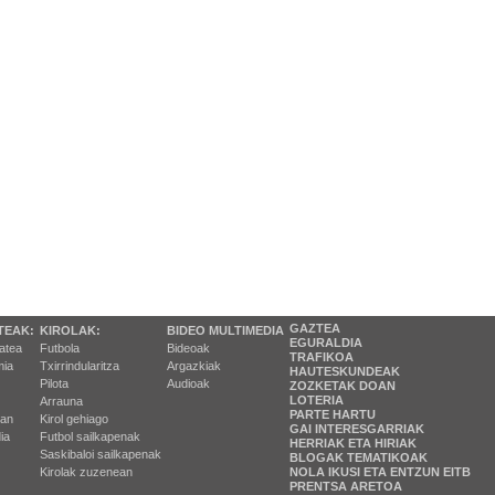
GAZTEA
TEAK:
KIROLAK:
BIDEO MULTIMEDIA
EGURALDIA
tatea
Futbola
Bideoak
TRAFIKOA
ia
Txirrindularitza
Argazkiak
HAUTESKUNDEAK
Pilota
Audioak
ZOZKETAK DOAN
LOTERIA
Arrauna
PARTE HARTU
ran
Kirol gehiago
GAI INTERESGARRIAK
ia
Futbol sailkapenak
HERRIAK ETA HIRIAK
Saskibaloi sailkapenak
BLOGAK TEMATIKOAK
Kirolak zuzenean
NOLA IKUSI ETA ENTZUN EITB
PRENTSA ARETOA