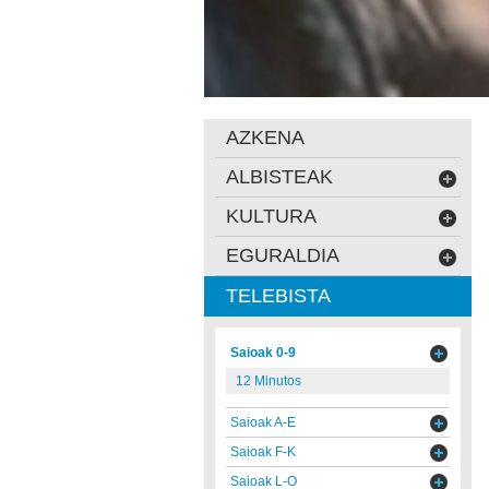
AZKENA
ALBISTEAK
KULTURA
EGURALDIA
TELEBISTA
Saioak 0-9
12 Minutos
Saioak A-E
Saioak F-K
Saioak L-O