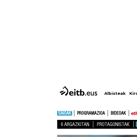
Albisteak
Kir
SAIOAK
PROGRAMAZIOA
BIDEOAK
6 ARGAZKITAN
PROTAGONISTAK