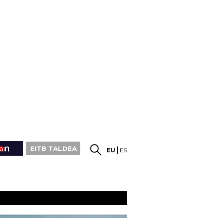
EITB TALDEA
EU
ES