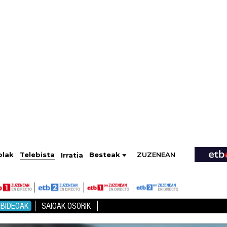
ZUZENEAN
Telebista
Besteak
olak
Irratia
BIDEOAK
SAIOAK OSORIK