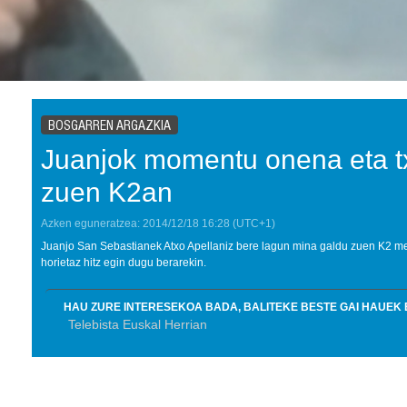
BOSGARREN ARGAZKIA
Juanjok momentu onena eta tx
zuen K2an
Azken eguneratzea:
2014/12/18
16:28
(UTC+1)
Juanjo San Sebastianek Atxo Apellaniz bere lagun mina galdu zuen K2 m
horietaz hitz egin dugu berarekin.
HAU ZURE INTERESEKOA BADA, BALITEKE BESTE GAI HAUEK 
Telebista Euskal Herrian