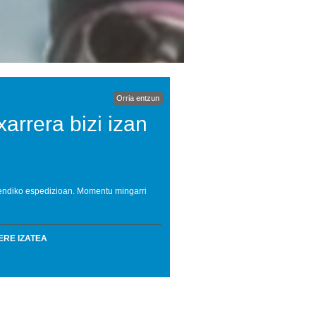
Orria entzun
arrera bizi izan
endiko espedizioan. Momentu mingarri
ERE IZATEA