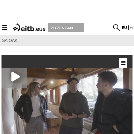
☰
EU
E
ZUZENEAN
SAIOAK
☰