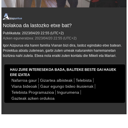
Nolakoa da lastozko etxe bat?
Publikatuta:
2023/04/20
22:55
(UTC+2)
Azken eguneratzea:
2023/04/20
22:55
(UTC+2)
Igor Aizpurua eta haren familia Vianan bizi dira, lastoz egindako etxe batean.
Proiektua abiatu zutenean, garbi zuten umeak naturarekin harremanetan
bizitzea nahi zutela. Etxea nola eraiki zuten kontatu die Mikeli eta Mariari.
HAU ZURE INTERESEKOA BADA, BALITEKE BESTE GAI HAUEK
ERE IZATEA
Nafarroa gaur
Gizartea albisteak
Telebista
Viana bideoak
Gaur egungo bideo ikusienak
Telebista Programazioa
Ingurumena
Gazteak azken ordukoa