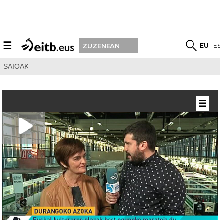
☰
EU
E
ZUZENEAN
SAIOAK
☰