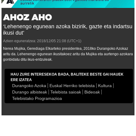
‘Lehenengo egunean azoka bizirik, gazte eta indartsu
ikusi dut’
Azken eguneratzea:
2018/12/05
21:08
(UTC+1)
Nerea Mujika, Gerediaga Elkarteko presidentea, 2018ko Durangoko Azokaz
aritu da. Lehenengo egunean ikusitakoez aritu da Mujika eta aurtengo azokara
gonbidatu ditu ikus-entzuleak.
HAU ZURE INTERESEKOA BADA, BALITEKE BESTE GAI HAUEK
ERE IZATEA
Durangoko Azoka
Euskal Herriko telebista
Kultura
Durango albisteak
Telebista saioak
Bideoak
Telebistako Programazioa