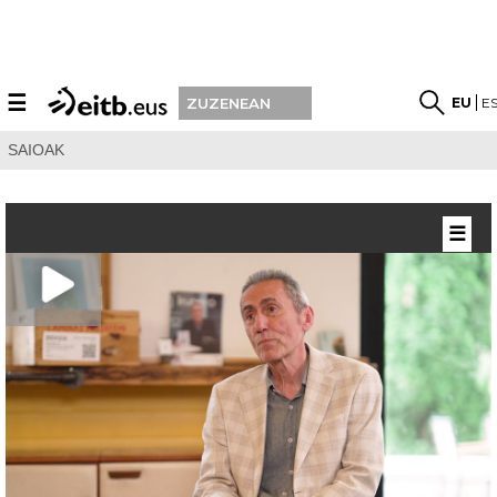
☰
EU
E
ZUZENEAN
SAIOAK
☰