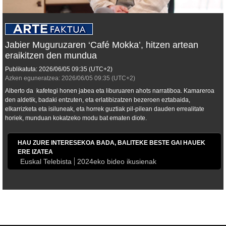
Jabier Muguruzaren ‘Café Mokka’, hitzen artean
eraikitzen den mundua
Publikatuta:
2026/06/05
09:35
(UTC+2)
Azken eguneratzea:
2026/06/05
09:35
(UTC+2)
Alberto da kafetegi honen jabea eta liburuaren ahots narratiboa. Kamareroa
den aldetik, badaki entzuten, eta erlatibizatzen bezeroen eztabaida,
elkarrizketa eta isiluneak, eta horrek guztiak pil-pilean dauden errealitate
horiek, munduan kokatzeko modu bat ematen diote.
HAU ZURE INTERESEKOA BADA, BALITEKE BESTE GAI HAUEK
ERE IZATEA
Euskal Telebista
2024eko bideo ikusienak