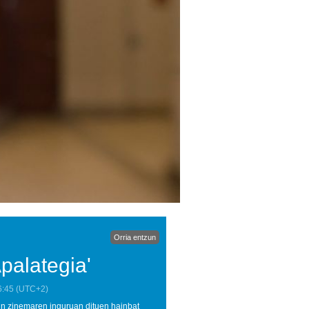
Orria entzun
alategia'
6:45
(UTC+2)
ein zinemaren inguruan dituen hainbat