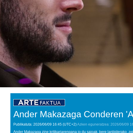
Ander Makazaga Conderen 'Ap
Publikatuta:
2026/06/09
16:45
(UTC+2)
Azken eguneratzea:
2026/06/09
1
Ander Makazaga zine kritikariarengana jo du saioak, bere lanbiderako, z