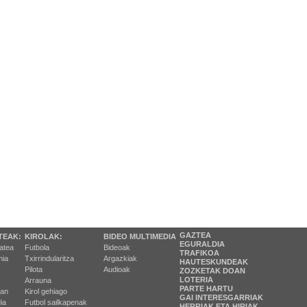
GAZTEA
TEAK:
KIROLAK:
BIDEO MULTIMEDIA
EGURALDIA
tatea
Futbola
Bideoak
TRAFIKOA
ia
Txirrindularitza
Argazkiak
HAUTESKUNDEAK
Pilota
Audioak
ZOZKETAK DOAN
LOTERIA
Arrauna
PARTE HARTU
ran
Kirol gehiago
GAI INTERESGARRIAK
ia
Futbol sailkapenak
HERRIAK ETA HIRIAK