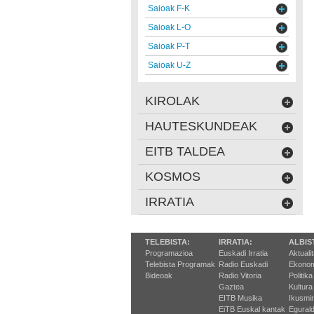
Saioak F-K
Saioak L-O
Saioak P-T
Saioak U-Z
KIROLAK
HAUTESKUNDEAK
EITB TALDEA
KOSMOS
IRRATIA
TELEBISTA:
IRRATIA:
ALBIS
Programazioa
Euskadi Irratia
Aktuali
Telebista Programak
Radio Euskadi
Ekonom
Bideoak
Radio Vitoria
Politika
Gaztea
Kultura
EITB Musika
Ikusmi
EiTB Euskal kantak
Egurald