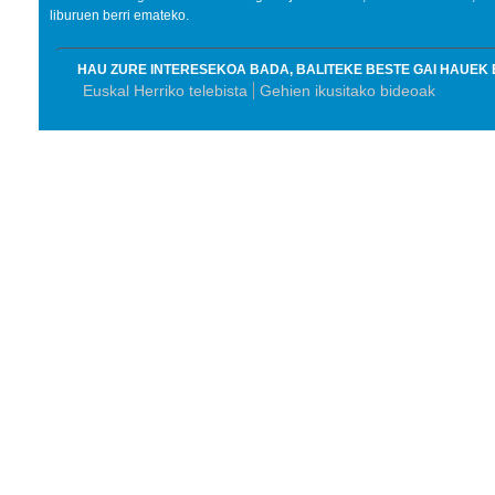
liburuen berri emateko.
HAU ZURE INTERESEKOA BADA, BALITEKE BESTE GAI HAUEK 
Euskal Herriko telebista
Gehien ikusitako bideoak