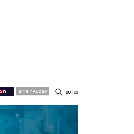
EITB TALDEA
EU
ES