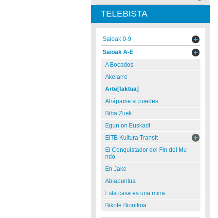
TELEBISTA
Saioak 0-9
Saioak A-E
A Bocados
Akelarre
Arte[faktua]
Atrápame si puedes
Biba Zuek
Egun on Euskadi
EiTB Kultura Transit
El Conquistador del Fin del Mu
ndo
En Jake
Abiapuntua
Esta casa es una mina
Bikote Bionikoa