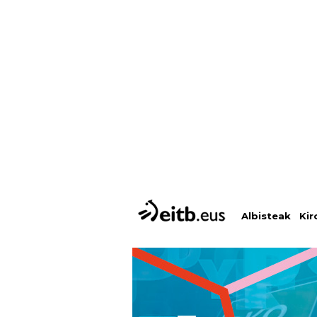
Albisteak
Kir