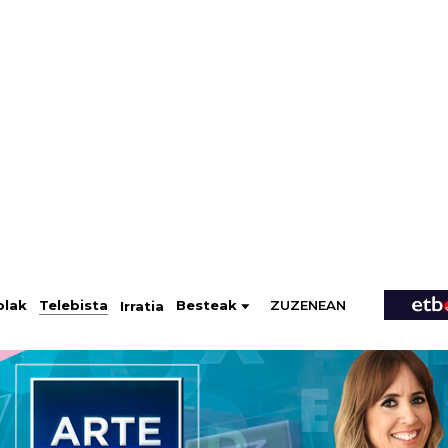
ZUZENEAN
Telebista
Besteak
olak
Irratia