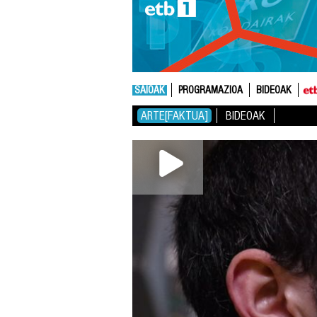
SAIOAK
PROGRAMAZIOA
BIDEOAK
ARTE[FAKTUA]
BIDEOAK