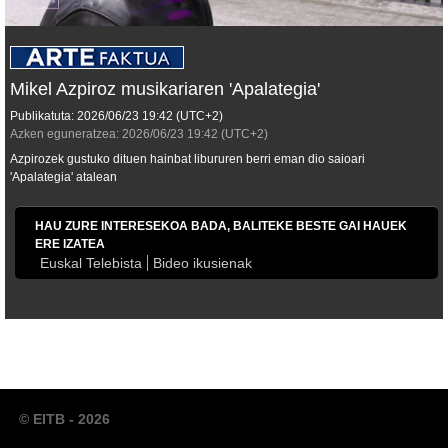
Mikel Azpiroz musikariaren 'Apalategia'
Publikatuta:
2026/06/23
19:42
(UTC+2)
Azken eguneratzea:
2026/06/23
19:42
(UTC+2)
Azpirozek gustuko dituen hainbat libururen berri eman dio saioari
'Apalategia'
atalean
HAU ZURE INTERESEKOA BADA, BALITEKE BESTE GAI HAUEK
ERE IZATEA
Euskal Telebista
Bideo ikusienak
© EITB - 2026