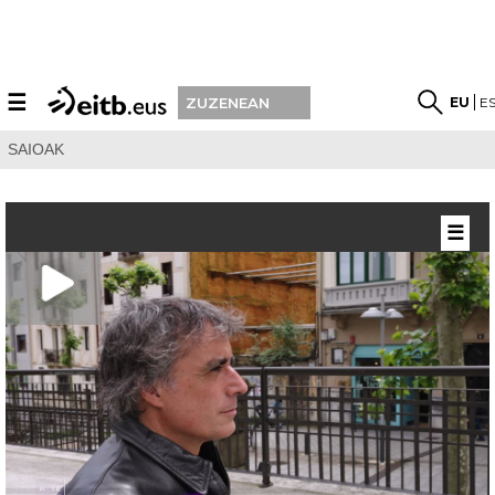
☰
EU
E
ZUZENEAN
SAIOAK
☰