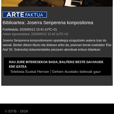
Biblioartea: Joserra Senperena konpositorea
Publikatuta:
2026/05/12
15:41
(UTC+2)
Azken eguneratzea:
2026/05/12
15:42
(UTC+2)
Joserra Senperena konpositorearen apalategia ezagutzeko aukera izan du
saioak. Bertan dituen liburu eta diskoez ariko da, pianoan berak osatutako 'Elai
Alai' (N. Sobrevila) dokumentaleko piezaren akordeak entzun bitartean.
HAU ZURE INTERESEKOA BADA, BALITEKE BESTE GAI HAUEK
ERE IZATEA
Telebista Euskal Herrian
Gehien ikusitako bideoak gaur
© EITB - 2026