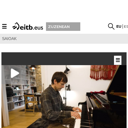
☰
EU
E
ZUZENEAN
SAIOAK
☰