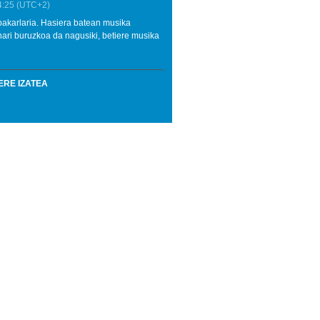
4:25
(UTC+2)
 bakarlaria. Hasiera batean musika
nari buruzkoa da nagusiki, betiere musika
ERE IZATEA