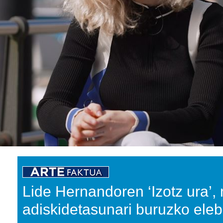
Lide Hernandoren ‘Izotz ura’,
adiskidetasunari buruzko eleb