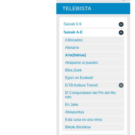
TELEBISTA
Saioak 0-9
Saioak A-E
A Bocados
Akelarre
Arte[faktua]
Atrápame si puedes
Biba Zuek
Egun on Euskadi
EiTB Kultura Transit
El Conquistador del Fin del Mu
ndo
En Jake
Abiapuntua
Esta casa es una mina
Bikote Bionikoa