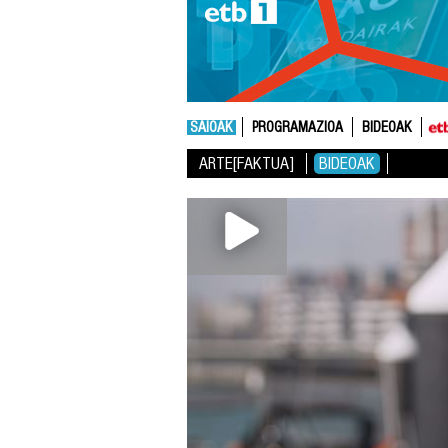
SAIOAK
PROGRAMAZIOA
BIDEOAK
ARTE[FAKTUA]
BIDEOAK