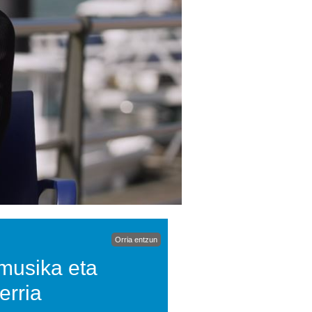
Orria entzun
 musika eta
erria