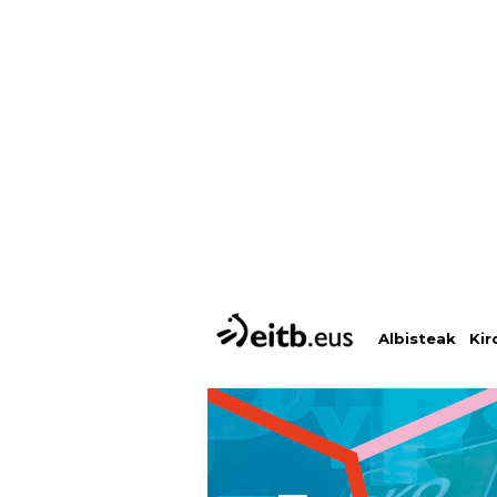
Albisteak
Kir