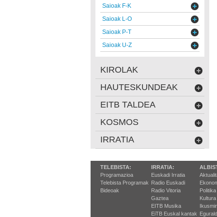
Saioak F-K
Saioak L-O
Saioak P-T
Saioak U-Z
KIROLAK
HAUTESKUNDEAK
EITB TALDEA
KOSMOS
IRRATIA
TELEBISTA:
IRRATIA:
ALBIS
Programazioa
Euskadi Irratia
Aktuali
Telebista Programak
Radio Euskadi
Ekonom
Bideoak
Radio Vitoria
Politika
Gaztea
Kultura
EITB Musika
Ikusmi
EiTB Euskal kantak
Egurald