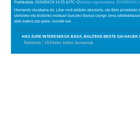
Publikatuta:
2024/04/19
14:25
(UTC+2)
Azken eguneratzea:
2024/04/19
1
Hernando musikaria da, Liher rock taldeko abeslaria, eta Bele proiektuko
ulertzeko eta bizitzeko moduari buruzko liburua izango zena adiskidetasu
alde batera utzi gabe, inondik ere.
HAU ZURE INTERESEKOA BADA, BALITEKE BESTE GAI HAUEK 
Telebista
2024eko bideo ikusienak