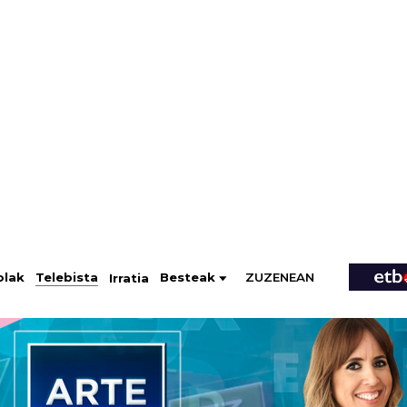
ZUZENEAN
Telebista
Besteak
olak
Irratia