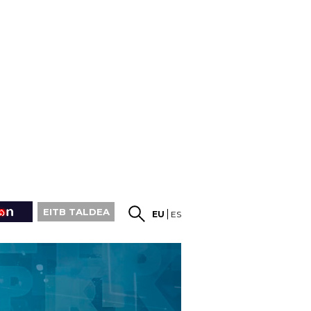
EITB TALDEA
EU
ES