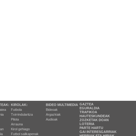
GAZTEA
TEAK:
KIROLAK:
BIDEO MULTIMEDIA
EGURALDIA
tatea
Futbola
Bideoak
TRAFIKOA
ia
Txirrindularitza
Argazkiak
HAUTESKUNDEAK
Pilota
Audioak
ZOZKETAK DOAN
LOTERIA
Arrauna
PARTE HARTU
ran
Kirol gehiago
GAI INTERESGARRIAK
ia
Futbol sailkapenak
HERRIAK ETA HIRIAK